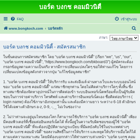
บอร์ด บงกช คอมมิวนิตี้
FAQ
เข้าสู่ระบบ
ค้
www.bongkoch.com
บอร์ดหลัก
น
ภาษา:
ห
บอร์ด บงกช คอมมิวนิตี้ - สมัครสมาชิก
า
ในขั้นตอนการสมัครสมาชิก โดย “บอร์ด บงกช คอมมิวนิตี้” (เรียก “we”, “us”, “our”,
“บอร์ด บงกช คอมมิวนิตี้”, “https://www.bongkoch.com/bkboard3”) ผู้สมัครจะต้อง
กรอกข้อมูลตามความเป็นจริง หากมีการเปลี่ยนแปลงใดๆ ขอให้ท่านแก้ไข โดยการ
เปลี่ยนแปลงข้อมูลดังกล่าวจากปุ่ม "แก้ไขข้อมูลสมาชิก"
1. “บอร์ด บงกช คอมมิวนิตี้” ให้บริการรับ และส่งอีเมล์ ผ่านทางเว็บและระบบออนไลน์
ของ “บอร์ด บงกช คอมมิวนิตี้” แก่สมาชิกทุกท่าน โดยไม่คิดค่าบริการใดๆ ทั้งสิ้น ซึ่ง
ทางสมาชิกต้องจัดหาอุปกรณ์ในการติดต่อเข้า ระบบอินเทอร์เน็ตพร้อมทั้งเป็นผู้รับผิด
ชอบในการจ่ายค่าบริการ โทรศัพท์ และค่าบริการอินเทอร์เน็ตเอง ชื่อติดต่อบริการ (
login name) ต้องใช้ภาษาอังกฤษเท่านั้น และต้องมีความยาว ระหว่าง 6-18 ตัวอักษร
ใช้ได้เฉพาะตัวอักษร a-z, 0-9, -, _ ไม่เว้นช่องว่าง
2. ไม่ว่าท่านจะอยู่มุมไหนของโลก ก็สามารถใช้บริการ “บอร์ด บงกช คอมมิวนิตี้” เพียง
มีคอมพิวเตอร์ที่เชื่อมต่ออินเทอร์เน็ตได้ ทั้งนี้อยู่ในความรับผิดชอบของผู้ใช้ “บอร์ด
บงกช คอมมิวนิตี้” ที่จะต้องปฏิบัติตามกฎระเบียบ ที่มีผลบังคับใช้ในประเทศต่างๆ
“บอร์ด บงกช คอมมิวนิตี้” ขอสงวนสิทธิ์ในการให้บริการ และหยุดให้บริการเมื่อใดก็ได้
ตามแต่ความเหมาะสม โดยมิต้องบอกกล่าวให้ท่านทราบล่วงหน้า “บอร์ด บงกช คอม