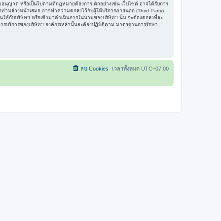
หมายอนุญาต หรือเป็นไปตามที่กฎหมายต้องการ ตัวอย่างเช่น เว็บไซต์ อาจได้รับการ
งท่านล่วงหน้าเสมอ อาจทำความตกลงไว้กับผู้ให้บริการภายนอก (Third Party)
ให้กับบริษัทฯ หรือเข้ามาดำเนินการในนามของบริษัทฯ นั้น จะต้องตกลงที่จะ
สนุนการบริการของบริษัทฯ องค์กรเหล่านั้นจะต้องปฏิบัติตาม มาตรฐานการรักษา
ลบ Cookies
เวลาทั้งหมด
UTC+07:00