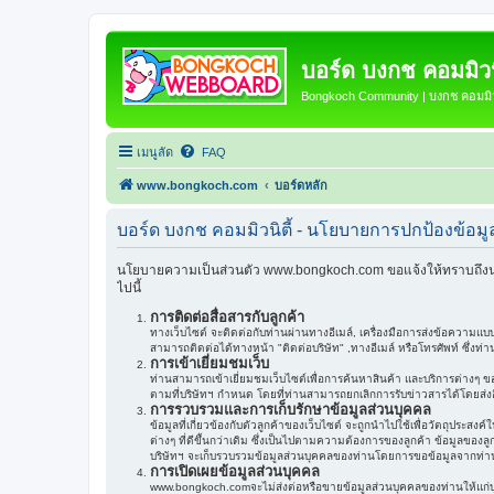
บอร์ด บงกช คอมมิวนิ
Bongkoch Community | บงกช คอมมิวน
เมนูลัด
FAQ
www.bongkoch.com
บอร์ดหลัก
บอร์ด บงกช คอมมิวนิตี้ - นโยบายการปกป้องข้อมู
นโยบายความเป็นส่วนตัว www.bongkoch.com ขอแจ้งให้ทราบถึงนโยบา
ไปนี้
การติดต่อสื่อสารกับลูกค้า
ทางเว็บไซต์ จะติดต่อกับท่านผ่านทางอีเมล์, เครื่องมือการส่งข้อความแบบเ
สามารถติดต่อได้ทางหน้า "ติดต่อบริษัท" ,ทางอีเมล์ หรือโทรศัพท์ ซึ่งท่า
การเข้าเยี่ยมชมเว็บ
ท่านสามารถเข้าเยี่ยมชมเว็บไซต์เพื่อการค้นหาสินค้า และบริการต่างๆ ข
ตามที่บริษัทฯ กำหนด โดยที่ท่านสามารถยกเลิกการรับข่าวสารได้โดยส่งอีเ
การรวบรวมและการเก็บรักษาข้อมูลส่วนบุคคล
ข้อมูลที่เกี่ยวข้องกับตัวลูกค้าของเว็บไซต์ จะถูกนำไปใช้เพื่อวัตถุป
ต่างๆ ที่ดีขึ้นกว่าเดิม ซึ่งเป็นไปตามความต้องการของลูกค้า ข้อมูลของ
บริษัทฯ จะเก็บรวบรวมข้อมูลส่วนบุคคลของท่านโดยการขอข้อมูลจากท่
การเปิดเผยข้อมูลส่วนบุคคล
www.bongkoch.comจะไม่ส่งต่อหรือขายข้อมูลส่วนบุคคลของท่านให้แก่บุคค