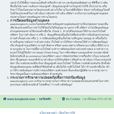
และนำไปใช้เพื่อการออกแบบสินค้าหรือบริการต่างๆ และข้อเสนอพิเศษต่างๆ ที่ดีขึ้นกว่าเดิม
ซึ่งเป็นไปตามความต้องการของลูกค้า ข้อมูลของลูกค้าจะไม่ถูกนำไปใช้ เก็บรวบรวม หรือ
รักษาไว้โดยไม่ตรงตามวัตถุประสงค์ อย่างไรก็ตามในกรณีที่บริษัทฯ ต้องการเก็บข้อมูลโดยที่
ไม่มีวัตถุประสงค์ในการดำเนินการดังกล่าวข้างต้น บริษัทฯ จะเก็บรวบรวมข้อมูลส่วนบุคคล
ของท่านโดยการขอข้อมูลจากท่านโดยตรง
การเปิดเผยข้อมูลส่วนบุคคล
www.bongkoch.comจะไม่ส่งต่อหรือขายข้อมูลส่วนบุคคลของท่านให้แก่บุคคลภายนอกอื่น
เพื่อวัตถุประสงค์ในการนำไปใช้โดยไม่ได้รับอนุญาต นอกจากนี้ บริษัทฯ จะไม่เปิดเผยข้อมูล
ส่วนบุคคลของท่านให้แก่องค์กรอื่นใด เว้นแต่ 1. ท่านได้ร้องขอและให้อำนาจแก่เว็บไซต์
บริษัทฯ ในการดำเนินการ หรือ 2. ข้อมูลที่ส่งต่อนั้นเป็นไปเพื่อช่วยให้การเริ่มต้นธุรกรรมของ
ท่านสำเร็จลุล่วงลง หรือ 3. การเปิดเผยข้อมูลนั้นเป็นไปตามที่กฎหมายอนุญาต หรือเป็นไป
ตามที่กฎหมายต้องการ ตัวอย่างเช่น เว็บไซต์ อาจได้รับการร้องขอให้ทำการเปิดเผยข้อมูล
เกี่ยวกับลูกค้าของบริษัทฯ ตามคำสั่งศาล หรือตามหมายศาล หรือหน่วยงานอื่นๆ ที่มีอำนาจ
ตามกฎหมาย ในการณ์นี้ทางเว็บไซต์ จะทำการติดต่อแจ้งท่านล่วงหน้าเสมอ อาจทำความ
ตกลงไว้กับผู้ให้บริการภายนอก (Third Party) ในการที่จะพัฒนาและดูแลรักษาระบบพาณิชย์
อิเล็กทรอนิกส์ (e-commerce) ของบริษัทฯ และการจัดสรรทรัพยากรหรือบริการในนามของบริ
ษัทฯ ซึ่งบุคคลภายนอกที่เข้ามาดำเนินงานให้กับบริษัทฯ หรือเข้ามาดำเนินการในนามของบริ
ษัทฯ นั้น จะต้องตกลงที่จะรักษาข้อมูลลูกค้าของเว็บไซต์ ไว้เป็นความลับด้วยเช่นกัน อีกทั้งยัง
ต้องผูกพันต่อกฎหมายที่มีผลใช้บังคับด้วย เมื่อใดก็ตามที่เว็บไซต์ ได้ว่าจ้างองค์กรอื่นใด เข้า
มาให้การสนับสนุนการบริการของบริษัทฯ องค์กรเหล่านั้นจะต้องปฏิบัติตาม มาตรฐานการ
รักษาข้อมูลเป็นความลับของบริษัทฯ ด้วยเช่นกัน
กระบวนการรักษาความปลอดภัยเพื่อการปกป้องข้อมูล
www.bongkoch.com จะรักษามาตรฐานในการรักษาความปลอดภัยโดยเคร่งครัดในการทำ
ธุรกรรมทางอิเล็กทรอนิกส์ โปรดศึกษา"การเข้ารหัสข้อมูล"
www.bongkoch.com
บอร์ดหลัก
ลบ Cookies
เวลาทั้งหมด
UTC+07:00
นโยบายส่วนตัว
|
เงื่อนไขการใช้