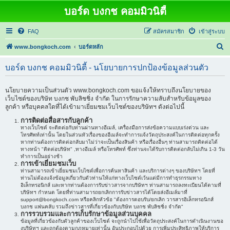
บอร์ด บงกช คอมมิวนิตี้
FAQ
สมัครสมาชิก
เข้าสู่ระบบ
ค้
www.bongkoch.com
บอร์ดหลัก
น
บอร์ด บงกช คอมมิวนิตี้ - นโยบายการปกป้องข้อมูลส่วนตัว
ห
า
นโยบายความเป็นส่วนตัว www.bongkoch.com ขอแจ้งให้ทราบถึงนโยบายของ
เว็บไซต์ของบริษัท บงกช พับลิชชิ่ง จำกัด ในการรักษาความลับสำหรับข้อมูลของ
ลูกค้า หรือบุคคลใดที่ได้เข้ามาเยี่ยมชมเว็บไซต์ของบริษัทฯ ดังต่อไปนี้
การติดต่อสื่อสารกับลูกค้า
ทางเว็บไซต์ จะติดต่อกับท่านผ่านทางอีเมล์, เครื่องมือการส่งข้อความแบบเร่งด่วน และ
โทรศัพท์เท่านั้น โดยในส่วนหัวเรื่องของอีเมล์จะทำการแจ้งวัตถุประสงค์ในการติดต่อทุกครั้ง
หากท่านต้องการติดต่อกลับมาไม่ว่าจะเป็นเรื่องสินค้า หรือเรื่องอื่นๆ ท่านสามารถติดต่อได้
ทางหน้า "ติดต่อบริษัท" ,ทางอีเมล์ หรือโทรศัพท์ ซึ่งท่านจะได้รับการติดต่อกลับไม่เกิน 1-3 วัน
ทำการเป็นอย่างช้า
การเข้าเยี่ยมชมเว็บ
ท่านสามารถเข้าเยี่ยมชมเว็บไซต์เพื่อการค้นหาสินค้า และบริการต่างๆ ของบริษัทฯ โดยที่
ท่านไม่ต้องแจ้งข้อมูลเกี่ยวกับตัวท่านให้แก่ทางเว็บไซต์เว้นแต่มีการทำธุรกรรมทาง
อิเล็กทรอนิกส์ และหากท่านต้องการรับข่าวสารจากบริษัทฯ ท่านสามารถลงทะเบียนได้ตามที่
บริษัทฯ กำหนด โดยที่ท่านสามารถยกเลิกการรับข่าวสารได้โดยส่งอีเมล์มาที่
support@bongkoch.com หรือคลิกหัวข้อ "ต้องการตอบรับ/ยกเลิก วารสารอิเล็กทรอนิกส์
บงกช แฟนคลับ รวมถึงข่าวสารที่เกี่ยวข้องกับบริษัท บงกช พับลิชชิ่ง จำกัด"
การรวบรวมและการเก็บรักษาข้อมูลส่วนบุคคล
ข้อมูลที่เกี่ยวข้องกับตัวลูกค้าของเว็บไซต์ จะถูกนำไปใช้เพื่อวัตถุประสงค์ในการดำเนินงานขอ
งบริษัทฯ และถูกต้องตามกฎหมายเท่านั้น อันประกอบไปด้วย การเพิ่มประสิทธิภาพให้บริการ