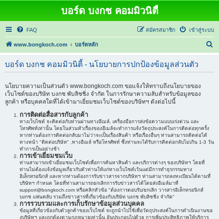
บอร์ด บงกช คอมมิวนิตี้
FAQ
สมัครสมาชิก
เข้าสู่ระบบ
ค้
www.bongkoch.com
บอร์ดหลัก
น
บอร์ด บงกช คอมมิวนิตี้ - นโยบายการปกป้องข้อมูลส่วนตัว
ห
า
นโยบายความเป็นส่วนตัว www.bongkoch.com ขอแจ้งให้ทราบถึงนโยบายของ
เว็บไซต์ของบริษัท บงกช พับลิชชิ่ง จำกัด ในการรักษาความลับสำหรับข้อมูลของ
ลูกค้า หรือบุคคลใดที่ได้เข้ามาเยี่ยมชมเว็บไซต์ของบริษัทฯ ดังต่อไปนี้
การติดต่อสื่อสารกับลูกค้า
ทางเว็บไซต์ จะติดต่อกับท่านผ่านทางอีเมล์, เครื่องมือการส่งข้อความแบบเร่งด่วน และ
โทรศัพท์เท่านั้น โดยในส่วนหัวเรื่องของอีเมล์จะทำการแจ้งวัตถุประสงค์ในการติดต่อทุกครั้ง
หากท่านต้องการติดต่อกลับมาไม่ว่าจะเป็นเรื่องสินค้า หรือเรื่องอื่นๆ ท่านสามารถติดต่อได้
ทางหน้า "ติดต่อบริษัท" ,ทางอีเมล์ หรือโทรศัพท์ ซึ่งท่านจะได้รับการติดต่อกลับไม่เกิน 1-3 วัน
ทำการเป็นอย่างช้า
การเข้าเยี่ยมชมเว็บ
ท่านสามารถเข้าเยี่ยมชมเว็บไซต์เพื่อการค้นหาสินค้า และบริการต่างๆ ของบริษัทฯ โดยที่
ท่านไม่ต้องแจ้งข้อมูลเกี่ยวกับตัวท่านให้แก่ทางเว็บไซต์เว้นแต่มีการทำธุรกรรมทาง
อิเล็กทรอนิกส์ และหากท่านต้องการรับข่าวสารจากบริษัทฯ ท่านสามารถลงทะเบียนได้ตามที่
บริษัทฯ กำหนด โดยที่ท่านสามารถยกเลิกการรับข่าวสารได้โดยส่งอีเมล์มาที่
support@bongkoch.com หรือคลิกหัวข้อ "ต้องการตอบรับ/ยกเลิก วารสารอิเล็กทรอนิกส์
บงกช แฟนคลับ รวมถึงข่าวสารที่เกี่ยวข้องกับบริษัท บงกช พับลิชชิ่ง จำกัด"
การรวบรวมและการเก็บรักษาข้อมูลส่วนบุคคล
ข้อมูลที่เกี่ยวข้องกับตัวลูกค้าของเว็บไซต์ จะถูกนำไปใช้เพื่อวัตถุประสงค์ในการดำเนินงานขอ
งบริษัทฯ และถูกต้องตามกฎหมายเท่านั้น อันประกอบไปด้วย การเพิ่มประสิทธิภาพให้บริการ