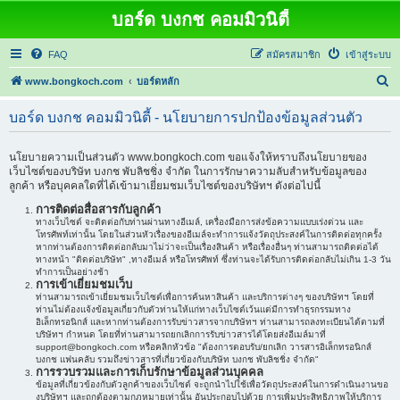
บอร์ด บงกช คอมมิวนิตี้
FAQ
สมัครสมาชิก
เข้าสู่ระบบ
ค้
www.bongkoch.com
บอร์ดหลัก
น
บอร์ด บงกช คอมมิวนิตี้ - นโยบายการปกป้องข้อมูลส่วนตัว
ห
า
นโยบายความเป็นส่วนตัว www.bongkoch.com ขอแจ้งให้ทราบถึงนโยบายของ
เว็บไซต์ของบริษัท บงกช พับลิชชิ่ง จำกัด ในการรักษาความลับสำหรับข้อมูลของ
ลูกค้า หรือบุคคลใดที่ได้เข้ามาเยี่ยมชมเว็บไซต์ของบริษัทฯ ดังต่อไปนี้
การติดต่อสื่อสารกับลูกค้า
ทางเว็บไซต์ จะติดต่อกับท่านผ่านทางอีเมล์, เครื่องมือการส่งข้อความแบบเร่งด่วน และ
โทรศัพท์เท่านั้น โดยในส่วนหัวเรื่องของอีเมล์จะทำการแจ้งวัตถุประสงค์ในการติดต่อทุกครั้ง
หากท่านต้องการติดต่อกลับมาไม่ว่าจะเป็นเรื่องสินค้า หรือเรื่องอื่นๆ ท่านสามารถติดต่อได้
ทางหน้า "ติดต่อบริษัท" ,ทางอีเมล์ หรือโทรศัพท์ ซึ่งท่านจะได้รับการติดต่อกลับไม่เกิน 1-3 วัน
ทำการเป็นอย่างช้า
การเข้าเยี่ยมชมเว็บ
ท่านสามารถเข้าเยี่ยมชมเว็บไซต์เพื่อการค้นหาสินค้า และบริการต่างๆ ของบริษัทฯ โดยที่
ท่านไม่ต้องแจ้งข้อมูลเกี่ยวกับตัวท่านให้แก่ทางเว็บไซต์เว้นแต่มีการทำธุรกรรมทาง
อิเล็กทรอนิกส์ และหากท่านต้องการรับข่าวสารจากบริษัทฯ ท่านสามารถลงทะเบียนได้ตามที่
บริษัทฯ กำหนด โดยที่ท่านสามารถยกเลิกการรับข่าวสารได้โดยส่งอีเมล์มาที่
support@bongkoch.com หรือคลิกหัวข้อ "ต้องการตอบรับ/ยกเลิก วารสารอิเล็กทรอนิกส์
บงกช แฟนคลับ รวมถึงข่าวสารที่เกี่ยวข้องกับบริษัท บงกช พับลิชชิ่ง จำกัด"
การรวบรวมและการเก็บรักษาข้อมูลส่วนบุคคล
ข้อมูลที่เกี่ยวข้องกับตัวลูกค้าของเว็บไซต์ จะถูกนำไปใช้เพื่อวัตถุประสงค์ในการดำเนินงานขอ
งบริษัทฯ และถูกต้องตามกฎหมายเท่านั้น อันประกอบไปด้วย การเพิ่มประสิทธิภาพให้บริการ