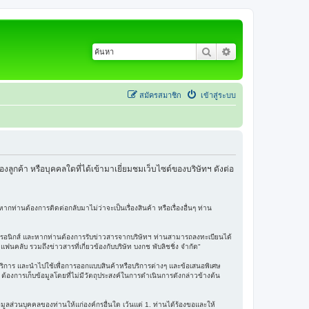
ค้นหา
การค้นหาขั้นสูง
สมัครสมาชิก
เข้าสู่ระบบ
ค้า หรือบุคคลใดที่ได้เข้ามาเยี่ยมชมเว็บไซต์ของบริษัทฯ ดังต่อ
กท่านต้องการติดต่อกลับมาไม่ว่าจะเป็นเรื่องสินค้า หรือเรื่องอื่นๆ ท่าน
เล็กทรอนิกส์ และหากท่านต้องการรับข่าวสารจากบริษัทฯ ท่านสามารถลงทะเบียนได้
คลับ รวมถึงข่าวสารที่เกี่ยวข้องกับบริษัท บงกช พับลิชชิ่ง จำกัด"
้บริการ และนำไปใช้เพื่อการออกแบบสินค้าหรือบริการต่างๆ และข้อเสนอพิเศษ
 ต้องการเก็บข้อมูลโดยที่ไม่มีวัตถุประสงค์ในการดำเนินการดังกล่าวข้างต้น
ูลส่วนบุคคลของท่านให้แก่องค์กรอื่นใด เว้นแต่ 1. ท่านได้ร้องขอและให้