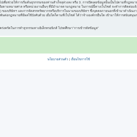
็นไปเพื่อช่วยให้การเริ่มต้นธุรกรรมของท่านสำเร็จลุล่วงลง หรือ 3. การเปิดเผยข้อมูลนั้นเป็นไปตามที่กฎ
ล หรือตามหมายศาล หรือหน่วยงานอื่นๆ ที่มีอำนาจตามกฎหมาย ในการณ์นี้ทางเว็บไซต์ จะทำการติดต่อแจ้
) ของบริษัทฯ และการจัดสรรทรัพยากรหรือบริการในนามของบริษัทฯ ซึ่งบุคคลภายนอกที่เข้ามาดำเนินงาน
ผูกพันต่อกฎหมายที่มีผลใช้บังคับด้วย เมื่อใดก็ตามที่เว็บไซต์ ได้ว่าจ้างองค์กรอื่นใด เข้ามาให้การสนับ
ครัดในการทำธุรกรรมทางอิเล็กทรอนิกส์ โปรดศึกษา"การเข้ารหัสข้อมูล"
นโยบายส่วนตัว
|
เงื่อนไขการใช้