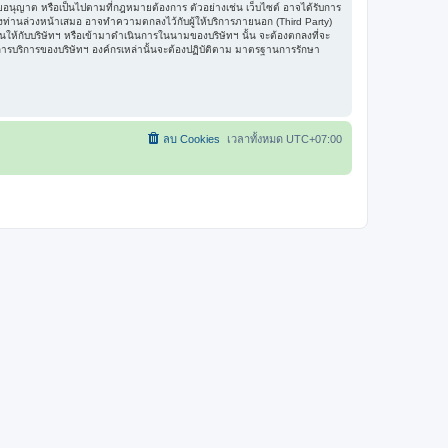
หมายอนุญาต หรือเป็นไปตามที่กฎหมายต้องการ ตัวอย่างเช่น เว็บไซต์ อาจได้รับการ
งท่านล่วงหน้าเสมอ อาจทำความตกลงไว้กับผู้ให้บริการภายนอก (Third Party)
ให้กับบริษัทฯ หรือเข้ามาดำเนินการในนามของบริษัทฯ นั้น จะต้องตกลงที่จะ
สนุนการบริการของบริษัทฯ องค์กรเหล่านั้นจะต้องปฏิบัติตาม มาตรฐานการรักษา
ลบ Cookies
เวลาทั้งหมด
UTC+07:00