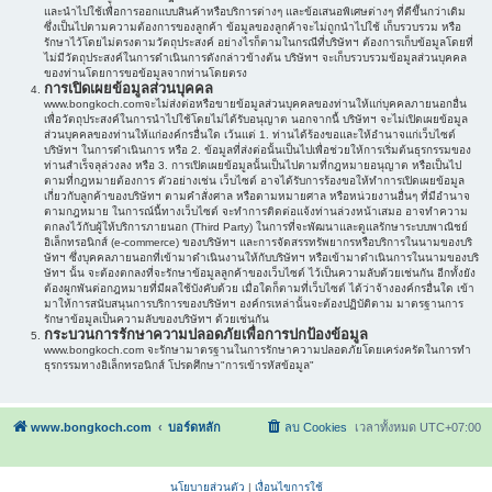
และนำไปใช้เพื่อการออกแบบสินค้าหรือบริการต่างๆ และข้อเสนอพิเศษต่างๆ ที่ดีขึ้นกว่าเดิม
ซึ่งเป็นไปตามความต้องการของลูกค้า ข้อมูลของลูกค้าจะไม่ถูกนำไปใช้ เก็บรวบรวม หรือ
รักษาไว้โดยไม่ตรงตามวัตถุประสงค์ อย่างไรก็ตามในกรณีที่บริษัทฯ ต้องการเก็บข้อมูลโดยที่
ไม่มีวัตถุประสงค์ในการดำเนินการดังกล่าวข้างต้น บริษัทฯ จะเก็บรวบรวมข้อมูลส่วนบุคคล
ของท่านโดยการขอข้อมูลจากท่านโดยตรง
การเปิดเผยข้อมูลส่วนบุคคล
www.bongkoch.comจะไม่ส่งต่อหรือขายข้อมูลส่วนบุคคลของท่านให้แก่บุคคลภายนอกอื่น
เพื่อวัตถุประสงค์ในการนำไปใช้โดยไม่ได้รับอนุญาต นอกจากนี้ บริษัทฯ จะไม่เปิดเผยข้อมูล
ส่วนบุคคลของท่านให้แก่องค์กรอื่นใด เว้นแต่ 1. ท่านได้ร้องขอและให้อำนาจแก่เว็บไซต์
บริษัทฯ ในการดำเนินการ หรือ 2. ข้อมูลที่ส่งต่อนั้นเป็นไปเพื่อช่วยให้การเริ่มต้นธุรกรรมของ
ท่านสำเร็จลุล่วงลง หรือ 3. การเปิดเผยข้อมูลนั้นเป็นไปตามที่กฎหมายอนุญาต หรือเป็นไป
ตามที่กฎหมายต้องการ ตัวอย่างเช่น เว็บไซต์ อาจได้รับการร้องขอให้ทำการเปิดเผยข้อมูล
เกี่ยวกับลูกค้าของบริษัทฯ ตามคำสั่งศาล หรือตามหมายศาล หรือหน่วยงานอื่นๆ ที่มีอำนาจ
ตามกฎหมาย ในการณ์นี้ทางเว็บไซต์ จะทำการติดต่อแจ้งท่านล่วงหน้าเสมอ อาจทำความ
ตกลงไว้กับผู้ให้บริการภายนอก (Third Party) ในการที่จะพัฒนาและดูแลรักษาระบบพาณิชย์
อิเล็กทรอนิกส์ (e-commerce) ของบริษัทฯ และการจัดสรรทรัพยากรหรือบริการในนามของบริ
ษัทฯ ซึ่งบุคคลภายนอกที่เข้ามาดำเนินงานให้กับบริษัทฯ หรือเข้ามาดำเนินการในนามของบริ
ษัทฯ นั้น จะต้องตกลงที่จะรักษาข้อมูลลูกค้าของเว็บไซต์ ไว้เป็นความลับด้วยเช่นกัน อีกทั้งยัง
ต้องผูกพันต่อกฎหมายที่มีผลใช้บังคับด้วย เมื่อใดก็ตามที่เว็บไซต์ ได้ว่าจ้างองค์กรอื่นใด เข้า
มาให้การสนับสนุนการบริการของบริษัทฯ องค์กรเหล่านั้นจะต้องปฏิบัติตาม มาตรฐานการ
รักษาข้อมูลเป็นความลับของบริษัทฯ ด้วยเช่นกัน
กระบวนการรักษาความปลอดภัยเพื่อการปกป้องข้อมูล
www.bongkoch.com จะรักษามาตรฐานในการรักษาความปลอดภัยโดยเคร่งครัดในการทำ
ธุรกรรมทางอิเล็กทรอนิกส์ โปรดศึกษา"การเข้ารหัสข้อมูล"
www.bongkoch.com
บอร์ดหลัก
ลบ Cookies
เวลาทั้งหมด
UTC+07:00
นโยบายส่วนตัว
|
เงื่อนไขการใช้