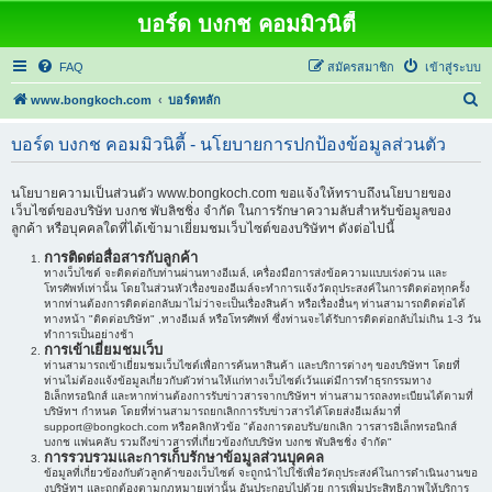
บอร์ด บงกช คอมมิวนิตี้
FAQ
สมัครสมาชิก
เข้าสู่ระบบ
ค้
www.bongkoch.com
บอร์ดหลัก
น
บอร์ด บงกช คอมมิวนิตี้ - นโยบายการปกป้องข้อมูลส่วนตัว
ห
า
นโยบายความเป็นส่วนตัว www.bongkoch.com ขอแจ้งให้ทราบถึงนโยบายของ
เว็บไซต์ของบริษัท บงกช พับลิชชิ่ง จำกัด ในการรักษาความลับสำหรับข้อมูลของ
ลูกค้า หรือบุคคลใดที่ได้เข้ามาเยี่ยมชมเว็บไซต์ของบริษัทฯ ดังต่อไปนี้
การติดต่อสื่อสารกับลูกค้า
ทางเว็บไซต์ จะติดต่อกับท่านผ่านทางอีเมล์, เครื่องมือการส่งข้อความแบบเร่งด่วน และ
โทรศัพท์เท่านั้น โดยในส่วนหัวเรื่องของอีเมล์จะทำการแจ้งวัตถุประสงค์ในการติดต่อทุกครั้ง
หากท่านต้องการติดต่อกลับมาไม่ว่าจะเป็นเรื่องสินค้า หรือเรื่องอื่นๆ ท่านสามารถติดต่อได้
ทางหน้า "ติดต่อบริษัท" ,ทางอีเมล์ หรือโทรศัพท์ ซึ่งท่านจะได้รับการติดต่อกลับไม่เกิน 1-3 วัน
ทำการเป็นอย่างช้า
การเข้าเยี่ยมชมเว็บ
ท่านสามารถเข้าเยี่ยมชมเว็บไซต์เพื่อการค้นหาสินค้า และบริการต่างๆ ของบริษัทฯ โดยที่
ท่านไม่ต้องแจ้งข้อมูลเกี่ยวกับตัวท่านให้แก่ทางเว็บไซต์เว้นแต่มีการทำธุรกรรมทาง
อิเล็กทรอนิกส์ และหากท่านต้องการรับข่าวสารจากบริษัทฯ ท่านสามารถลงทะเบียนได้ตามที่
บริษัทฯ กำหนด โดยที่ท่านสามารถยกเลิกการรับข่าวสารได้โดยส่งอีเมล์มาที่
support@bongkoch.com หรือคลิกหัวข้อ "ต้องการตอบรับ/ยกเลิก วารสารอิเล็กทรอนิกส์
บงกช แฟนคลับ รวมถึงข่าวสารที่เกี่ยวข้องกับบริษัท บงกช พับลิชชิ่ง จำกัด"
การรวบรวมและการเก็บรักษาข้อมูลส่วนบุคคล
ข้อมูลที่เกี่ยวข้องกับตัวลูกค้าของเว็บไซต์ จะถูกนำไปใช้เพื่อวัตถุประสงค์ในการดำเนินงานขอ
งบริษัทฯ และถูกต้องตามกฎหมายเท่านั้น อันประกอบไปด้วย การเพิ่มประสิทธิภาพให้บริการ