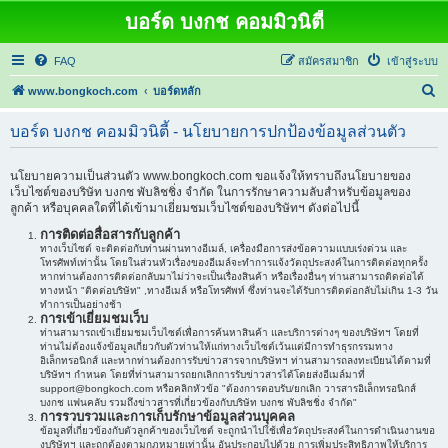
บอร์ด บงกช คอมมิวนิตี้
FAQ
สมัครสมาชิก
เข้าสู่ระบบ
ค้
www.bongkoch.com
บอร์ดหลัก
น
บอร์ด บงกช คอมมิวนิตี้ - นโยบายการปกป้องข้อมูลส่วนตัว
ห
า
นโยบายความเป็นส่วนตัว www.bongkoch.com ขอแจ้งให้ทราบถึงนโยบายของ
เว็บไซต์ของบริษัท บงกช พับลิชชิ่ง จำกัด ในการรักษาความลับสำหรับข้อมูลของ
ลูกค้า หรือบุคคลใดที่ได้เข้ามาเยี่ยมชมเว็บไซต์ของบริษัทฯ ดังต่อไปนี้
การติดต่อสื่อสารกับลูกค้า
ทางเว็บไซต์ จะติดต่อกับท่านผ่านทางอีเมล์, เครื่องมือการส่งข้อความแบบเร่งด่วน และ
โทรศัพท์เท่านั้น โดยในส่วนหัวเรื่องของอีเมล์จะทำการแจ้งวัตถุประสงค์ในการติดต่อทุกครั้ง
หากท่านต้องการติดต่อกลับมาไม่ว่าจะเป็นเรื่องสินค้า หรือเรื่องอื่นๆ ท่านสามารถติดต่อได้
ทางหน้า "ติดต่อบริษัท" ,ทางอีเมล์ หรือโทรศัพท์ ซึ่งท่านจะได้รับการติดต่อกลับไม่เกิน 1-3 วัน
ทำการเป็นอย่างช้า
การเข้าเยี่ยมชมเว็บ
ท่านสามารถเข้าเยี่ยมชมเว็บไซต์เพื่อการค้นหาสินค้า และบริการต่างๆ ของบริษัทฯ โดยที่
ท่านไม่ต้องแจ้งข้อมูลเกี่ยวกับตัวท่านให้แก่ทางเว็บไซต์เว้นแต่มีการทำธุรกรรมทาง
อิเล็กทรอนิกส์ และหากท่านต้องการรับข่าวสารจากบริษัทฯ ท่านสามารถลงทะเบียนได้ตามที่
บริษัทฯ กำหนด โดยที่ท่านสามารถยกเลิกการรับข่าวสารได้โดยส่งอีเมล์มาที่
support@bongkoch.com หรือคลิกหัวข้อ "ต้องการตอบรับ/ยกเลิก วารสารอิเล็กทรอนิกส์
บงกช แฟนคลับ รวมถึงข่าวสารที่เกี่ยวข้องกับบริษัท บงกช พับลิชชิ่ง จำกัด"
การรวบรวมและการเก็บรักษาข้อมูลส่วนบุคคล
ข้อมูลที่เกี่ยวข้องกับตัวลูกค้าของเว็บไซต์ จะถูกนำไปใช้เพื่อวัตถุประสงค์ในการดำเนินงานขอ
งบริษัทฯ และถูกต้องตามกฎหมายเท่านั้น อันประกอบไปด้วย การเพิ่มประสิทธิภาพให้บริการ