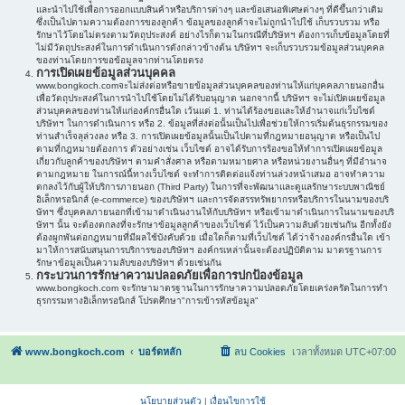
และนำไปใช้เพื่อการออกแบบสินค้าหรือบริการต่างๆ และข้อเสนอพิเศษต่างๆ ที่ดีขึ้นกว่าเดิม
ซึ่งเป็นไปตามความต้องการของลูกค้า ข้อมูลของลูกค้าจะไม่ถูกนำไปใช้ เก็บรวบรวม หรือ
รักษาไว้โดยไม่ตรงตามวัตถุประสงค์ อย่างไรก็ตามในกรณีที่บริษัทฯ ต้องการเก็บข้อมูลโดยที่
ไม่มีวัตถุประสงค์ในการดำเนินการดังกล่าวข้างต้น บริษัทฯ จะเก็บรวบรวมข้อมูลส่วนบุคคล
ของท่านโดยการขอข้อมูลจากท่านโดยตรง
การเปิดเผยข้อมูลส่วนบุคคล
www.bongkoch.comจะไม่ส่งต่อหรือขายข้อมูลส่วนบุคคลของท่านให้แก่บุคคลภายนอกอื่น
เพื่อวัตถุประสงค์ในการนำไปใช้โดยไม่ได้รับอนุญาต นอกจากนี้ บริษัทฯ จะไม่เปิดเผยข้อมูล
ส่วนบุคคลของท่านให้แก่องค์กรอื่นใด เว้นแต่ 1. ท่านได้ร้องขอและให้อำนาจแก่เว็บไซต์
บริษัทฯ ในการดำเนินการ หรือ 2. ข้อมูลที่ส่งต่อนั้นเป็นไปเพื่อช่วยให้การเริ่มต้นธุรกรรมของ
ท่านสำเร็จลุล่วงลง หรือ 3. การเปิดเผยข้อมูลนั้นเป็นไปตามที่กฎหมายอนุญาต หรือเป็นไป
ตามที่กฎหมายต้องการ ตัวอย่างเช่น เว็บไซต์ อาจได้รับการร้องขอให้ทำการเปิดเผยข้อมูล
เกี่ยวกับลูกค้าของบริษัทฯ ตามคำสั่งศาล หรือตามหมายศาล หรือหน่วยงานอื่นๆ ที่มีอำนาจ
ตามกฎหมาย ในการณ์นี้ทางเว็บไซต์ จะทำการติดต่อแจ้งท่านล่วงหน้าเสมอ อาจทำความ
ตกลงไว้กับผู้ให้บริการภายนอก (Third Party) ในการที่จะพัฒนาและดูแลรักษาระบบพาณิชย์
อิเล็กทรอนิกส์ (e-commerce) ของบริษัทฯ และการจัดสรรทรัพยากรหรือบริการในนามของบริ
ษัทฯ ซึ่งบุคคลภายนอกที่เข้ามาดำเนินงานให้กับบริษัทฯ หรือเข้ามาดำเนินการในนามของบริ
ษัทฯ นั้น จะต้องตกลงที่จะรักษาข้อมูลลูกค้าของเว็บไซต์ ไว้เป็นความลับด้วยเช่นกัน อีกทั้งยัง
ต้องผูกพันต่อกฎหมายที่มีผลใช้บังคับด้วย เมื่อใดก็ตามที่เว็บไซต์ ได้ว่าจ้างองค์กรอื่นใด เข้า
มาให้การสนับสนุนการบริการของบริษัทฯ องค์กรเหล่านั้นจะต้องปฏิบัติตาม มาตรฐานการ
รักษาข้อมูลเป็นความลับของบริษัทฯ ด้วยเช่นกัน
กระบวนการรักษาความปลอดภัยเพื่อการปกป้องข้อมูล
www.bongkoch.com จะรักษามาตรฐานในการรักษาความปลอดภัยโดยเคร่งครัดในการทำ
ธุรกรรมทางอิเล็กทรอนิกส์ โปรดศึกษา"การเข้ารหัสข้อมูล"
www.bongkoch.com
บอร์ดหลัก
ลบ Cookies
เวลาทั้งหมด
UTC+07:00
นโยบายส่วนตัว
|
เงื่อนไขการใช้