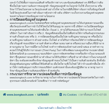
และนำไปใช้เพื่อการออกแบบสินค้าหรือบริการต่างๆ และข้อเสนอพิเศษต่างๆ ที่ดีขึ้นกว่าเดิม
ซึ่งเป็นไปตามความต้องการของลูกค้า ข้อมูลของลูกค้าจะไม่ถูกนำไปใช้ เก็บรวบรวม หรือ
รักษาไว้โดยไม่ตรงตามวัตถุประสงค์ อย่างไรก็ตามในกรณีที่บริษัทฯ ต้องการเก็บข้อมูลโดยที่
ไม่มีวัตถุประสงค์ในการดำเนินการดังกล่าวข้างต้น บริษัทฯ จะเก็บรวบรวมข้อมูลส่วนบุคคล
ของท่านโดยการขอข้อมูลจากท่านโดยตรง
การเปิดเผยข้อมูลส่วนบุคคล
www.bongkoch.comจะไม่ส่งต่อหรือขายข้อมูลส่วนบุคคลของท่านให้แก่บุคคลภายนอกอื่น
เพื่อวัตถุประสงค์ในการนำไปใช้โดยไม่ได้รับอนุญาต นอกจากนี้ บริษัทฯ จะไม่เปิดเผยข้อมูล
ส่วนบุคคลของท่านให้แก่องค์กรอื่นใด เว้นแต่ 1. ท่านได้ร้องขอและให้อำนาจแก่เว็บไซต์
บริษัทฯ ในการดำเนินการ หรือ 2. ข้อมูลที่ส่งต่อนั้นเป็นไปเพื่อช่วยให้การเริ่มต้นธุรกรรมของ
ท่านสำเร็จลุล่วงลง หรือ 3. การเปิดเผยข้อมูลนั้นเป็นไปตามที่กฎหมายอนุญาต หรือเป็นไป
ตามที่กฎหมายต้องการ ตัวอย่างเช่น เว็บไซต์ อาจได้รับการร้องขอให้ทำการเปิดเผยข้อมูล
เกี่ยวกับลูกค้าของบริษัทฯ ตามคำสั่งศาล หรือตามหมายศาล หรือหน่วยงานอื่นๆ ที่มีอำนาจ
ตามกฎหมาย ในการณ์นี้ทางเว็บไซต์ จะทำการติดต่อแจ้งท่านล่วงหน้าเสมอ อาจทำความ
ตกลงไว้กับผู้ให้บริการภายนอก (Third Party) ในการที่จะพัฒนาและดูแลรักษาระบบพาณิชย์
อิเล็กทรอนิกส์ (e-commerce) ของบริษัทฯ และการจัดสรรทรัพยากรหรือบริการในนามของบริ
ษัทฯ ซึ่งบุคคลภายนอกที่เข้ามาดำเนินงานให้กับบริษัทฯ หรือเข้ามาดำเนินการในนามของบริ
ษัทฯ นั้น จะต้องตกลงที่จะรักษาข้อมูลลูกค้าของเว็บไซต์ ไว้เป็นความลับด้วยเช่นกัน อีกทั้งยัง
ต้องผูกพันต่อกฎหมายที่มีผลใช้บังคับด้วย เมื่อใดก็ตามที่เว็บไซต์ ได้ว่าจ้างองค์กรอื่นใด เข้า
มาให้การสนับสนุนการบริการของบริษัทฯ องค์กรเหล่านั้นจะต้องปฏิบัติตาม มาตรฐานการ
รักษาข้อมูลเป็นความลับของบริษัทฯ ด้วยเช่นกัน
กระบวนการรักษาความปลอดภัยเพื่อการปกป้องข้อมูล
www.bongkoch.com จะรักษามาตรฐานในการรักษาความปลอดภัยโดยเคร่งครัดในการทำ
ธุรกรรมทางอิเล็กทรอนิกส์ โปรดศึกษา"การเข้ารหัสข้อมูล"
www.bongkoch.com
บอร์ดหลัก
ลบ Cookies
เวลาทั้งหมด
UTC+07:00
นโยบายส่วนตัว
|
เงื่อนไขการใช้