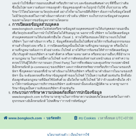
และนำไปใช้เพื่อการออกแบบสินค้าหรือบริการต่างๆ และข้อเสนอพิเศษต่างๆ ที่ดีขึ้นกว่าเดิม
ซึ่งเป็นไปตามความต้องการของลูกค้า ข้อมูลของลูกค้าจะไม่ถูกนำไปใช้ เก็บรวบรวม หรือ
รักษาไว้โดยไม่ตรงตามวัตถุประสงค์ อย่างไรก็ตามในกรณีที่บริษัทฯ ต้องการเก็บข้อมูลโดยที่
ไม่มีวัตถุประสงค์ในการดำเนินการดังกล่าวข้างต้น บริษัทฯ จะเก็บรวบรวมข้อมูลส่วนบุคคล
ของท่านโดยการขอข้อมูลจากท่านโดยตรง
การเปิดเผยข้อมูลส่วนบุคคล
www.bongkoch.comจะไม่ส่งต่อหรือขายข้อมูลส่วนบุคคลของท่านให้แก่บุคคลภายนอกอื่น
เพื่อวัตถุประสงค์ในการนำไปใช้โดยไม่ได้รับอนุญาต นอกจากนี้ บริษัทฯ จะไม่เปิดเผยข้อมูล
ส่วนบุคคลของท่านให้แก่องค์กรอื่นใด เว้นแต่ 1. ท่านได้ร้องขอและให้อำนาจแก่เว็บไซต์
บริษัทฯ ในการดำเนินการ หรือ 2. ข้อมูลที่ส่งต่อนั้นเป็นไปเพื่อช่วยให้การเริ่มต้นธุรกรรมของ
ท่านสำเร็จลุล่วงลง หรือ 3. การเปิดเผยข้อมูลนั้นเป็นไปตามที่กฎหมายอนุญาต หรือเป็นไป
ตามที่กฎหมายต้องการ ตัวอย่างเช่น เว็บไซต์ อาจได้รับการร้องขอให้ทำการเปิดเผยข้อมูล
เกี่ยวกับลูกค้าของบริษัทฯ ตามคำสั่งศาล หรือตามหมายศาล หรือหน่วยงานอื่นๆ ที่มีอำนาจ
ตามกฎหมาย ในการณ์นี้ทางเว็บไซต์ จะทำการติดต่อแจ้งท่านล่วงหน้าเสมอ อาจทำความ
ตกลงไว้กับผู้ให้บริการภายนอก (Third Party) ในการที่จะพัฒนาและดูแลรักษาระบบพาณิชย์
อิเล็กทรอนิกส์ (e-commerce) ของบริษัทฯ และการจัดสรรทรัพยากรหรือบริการในนามของบริ
ษัทฯ ซึ่งบุคคลภายนอกที่เข้ามาดำเนินงานให้กับบริษัทฯ หรือเข้ามาดำเนินการในนามของบริ
ษัทฯ นั้น จะต้องตกลงที่จะรักษาข้อมูลลูกค้าของเว็บไซต์ ไว้เป็นความลับด้วยเช่นกัน อีกทั้งยัง
ต้องผูกพันต่อกฎหมายที่มีผลใช้บังคับด้วย เมื่อใดก็ตามที่เว็บไซต์ ได้ว่าจ้างองค์กรอื่นใด เข้า
มาให้การสนับสนุนการบริการของบริษัทฯ องค์กรเหล่านั้นจะต้องปฏิบัติตาม มาตรฐานการ
รักษาข้อมูลเป็นความลับของบริษัทฯ ด้วยเช่นกัน
กระบวนการรักษาความปลอดภัยเพื่อการปกป้องข้อมูล
www.bongkoch.com จะรักษามาตรฐานในการรักษาความปลอดภัยโดยเคร่งครัดในการทำ
ธุรกรรมทางอิเล็กทรอนิกส์ โปรดศึกษา"การเข้ารหัสข้อมูล"
www.bongkoch.com
บอร์ดหลัก
ลบ Cookies
เวลาทั้งหมด
UTC+07:00
นโยบายส่วนตัว
|
เงื่อนไขการใช้