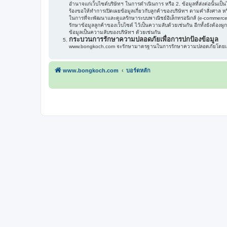
อำนาจแก่เว็บไซต์บริษัทฯ ในการดำเนินการ หรือ 2. ข้อมูลที่ส่งต่อนั้นเป
ร้องขอให้ทำการเปิดเผยข้อมูลเกี่ยวกับลูกค้าของบริษัทฯ ตามคำสั่งศา
ในการที่จะพัฒนาและดูแลรักษาระบบพาณิชย์อิเล็กทรอนิกส์ (e-commerce
รักษาข้อมูลลูกค้าของเว็บไซต์ ไว้เป็นความลับด้วยเช่นกัน อีกทั้งยังต้อง
ข้อมูลเป็นความลับของบริษัทฯ ด้วยเช่นกัน
กระบวนการรักษาความปลอดภัยเพื่อการปกป้องข้อมูล
www.bongkoch.com จะรักษามาตรฐานในการรักษาความปลอดภัยโดยเคร่ง
www.bongkoch.com
บอร์ดหลัก