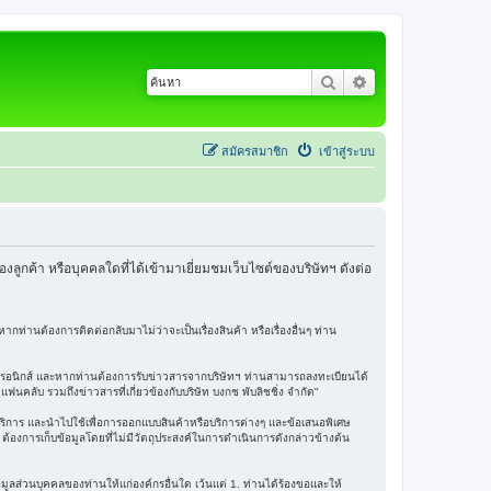
ค้นหา
การค้นหาขั้นสูง
สมัครสมาชิก
เข้าสู่ระบบ
ค้า หรือบุคคลใดที่ได้เข้ามาเยี่ยมชมเว็บไซต์ของบริษัทฯ ดังต่อ
กท่านต้องการติดต่อกลับมาไม่ว่าจะเป็นเรื่องสินค้า หรือเรื่องอื่นๆ ท่าน
เล็กทรอนิกส์ และหากท่านต้องการรับข่าวสารจากบริษัทฯ ท่านสามารถลงทะเบียนได้
คลับ รวมถึงข่าวสารที่เกี่ยวข้องกับบริษัท บงกช พับลิชชิ่ง จำกัด"
้บริการ และนำไปใช้เพื่อการออกแบบสินค้าหรือบริการต่างๆ และข้อเสนอพิเศษ
 ต้องการเก็บข้อมูลโดยที่ไม่มีวัตถุประสงค์ในการดำเนินการดังกล่าวข้างต้น
ูลส่วนบุคคลของท่านให้แก่องค์กรอื่นใด เว้นแต่ 1. ท่านได้ร้องขอและให้