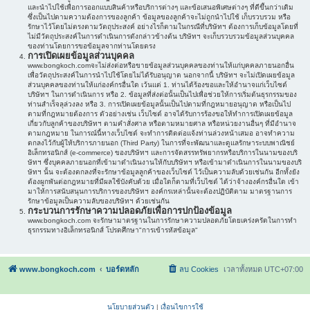
และนำไปใช้เพื่อการออกแบบสินค้าหรือบริการต่างๆ และข้อเสนอพิเศษต่างๆ ที่ดีขึ้นกว่าเดิม
ซึ่งเป็นไปตามความต้องการของลูกค้า ข้อมูลของลูกค้าจะไม่ถูกนำไปใช้ เก็บรวบรวม หรือ
รักษาไว้โดยไม่ตรงตามวัตถุประสงค์ อย่างไรก็ตามในกรณีที่บริษัทฯ ต้องการเก็บข้อมูลโดยที่
ไม่มีวัตถุประสงค์ในการดำเนินการดังกล่าวข้างต้น บริษัทฯ จะเก็บรวบรวมข้อมูลส่วนบุคคล
ของท่านโดยการขอข้อมูลจากท่านโดยตรง
การเปิดเผยข้อมูลส่วนบุคคล
www.bongkoch.comจะไม่ส่งต่อหรือขายข้อมูลส่วนบุคคลของท่านให้แก่บุคคลภายนอกอื่น
เพื่อวัตถุประสงค์ในการนำไปใช้โดยไม่ได้รับอนุญาต นอกจากนี้ บริษัทฯ จะไม่เปิดเผยข้อมูล
ส่วนบุคคลของท่านให้แก่องค์กรอื่นใด เว้นแต่ 1. ท่านได้ร้องขอและให้อำนาจแก่เว็บไซต์
บริษัทฯ ในการดำเนินการ หรือ 2. ข้อมูลที่ส่งต่อนั้นเป็นไปเพื่อช่วยให้การเริ่มต้นธุรกรรมของ
ท่านสำเร็จลุล่วงลง หรือ 3. การเปิดเผยข้อมูลนั้นเป็นไปตามที่กฎหมายอนุญาต หรือเป็นไป
ตามที่กฎหมายต้องการ ตัวอย่างเช่น เว็บไซต์ อาจได้รับการร้องขอให้ทำการเปิดเผยข้อมูล
เกี่ยวกับลูกค้าของบริษัทฯ ตามคำสั่งศาล หรือตามหมายศาล หรือหน่วยงานอื่นๆ ที่มีอำนาจ
ตามกฎหมาย ในการณ์นี้ทางเว็บไซต์ จะทำการติดต่อแจ้งท่านล่วงหน้าเสมอ อาจทำความ
ตกลงไว้กับผู้ให้บริการภายนอก (Third Party) ในการที่จะพัฒนาและดูแลรักษาระบบพาณิชย์
อิเล็กทรอนิกส์ (e-commerce) ของบริษัทฯ และการจัดสรรทรัพยากรหรือบริการในนามของบริ
ษัทฯ ซึ่งบุคคลภายนอกที่เข้ามาดำเนินงานให้กับบริษัทฯ หรือเข้ามาดำเนินการในนามของบริ
ษัทฯ นั้น จะต้องตกลงที่จะรักษาข้อมูลลูกค้าของเว็บไซต์ ไว้เป็นความลับด้วยเช่นกัน อีกทั้งยัง
ต้องผูกพันต่อกฎหมายที่มีผลใช้บังคับด้วย เมื่อใดก็ตามที่เว็บไซต์ ได้ว่าจ้างองค์กรอื่นใด เข้า
มาให้การสนับสนุนการบริการของบริษัทฯ องค์กรเหล่านั้นจะต้องปฏิบัติตาม มาตรฐานการ
รักษาข้อมูลเป็นความลับของบริษัทฯ ด้วยเช่นกัน
กระบวนการรักษาความปลอดภัยเพื่อการปกป้องข้อมูล
www.bongkoch.com จะรักษามาตรฐานในการรักษาความปลอดภัยโดยเคร่งครัดในการทำ
ธุรกรรมทางอิเล็กทรอนิกส์ โปรดศึกษา"การเข้ารหัสข้อมูล"
www.bongkoch.com
บอร์ดหลัก
ลบ Cookies
เวลาทั้งหมด
UTC+07:00
นโยบายส่วนตัว
|
เงื่อนไขการใช้