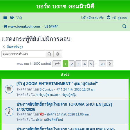
บอร์ด บงกช คอมมิวนิตี้
FAQ
สมัครสมาชิก
เข้าสู่ระบบ
ค้
www.bongkoch.com
บอร์ดหลัก
น
แสดงกระทู้ที่ยังไม่มีการตอบ
ห
ค้นหาขั้นสูง
า
ค้นหา
การค้นหาขั้นสูง
หน้า
1
จากทั้งหมด
20
1
2
3
4
5
20
ต่อไป
พบมากกว่า 1000 ผลลัพธ์
…
หัวข้อ
[รีวิว] ZOOM ENTERTAINMENT "บุปผาคู่บัลลังก์"
โพสต์ล่าสุด โดย
B.Comics
«
ศุกร์ 24 ก.ค. 2026 11:59 am
โพสต์แล้ว ใน
การ์ตูนผู้ชายและการ์ตูนผู้หญิง
ประกาศลิขสิทธิ์การ์ตูนใหม่จาก TOKUMA SHOTEN [BLY]
14/07/2026
โพสต์ล่าสุด โดย
พี่บี
«
อังคาร 14 ก.ค. 2026 11:06 am
โพสต์แล้ว ใน
ประกาศลิขสิทธิ์ใหม่
ประกาศลิขสิทธิ์การ์ตูนใหม่จาก SHOGAKUKAN 09/07/2026