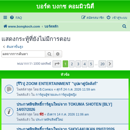
บอร์ด บงกช คอมมิวนิตี้
FAQ
สมัครสมาชิก
เข้าสู่ระบบ
ค้
www.bongkoch.com
บอร์ดหลัก
น
แสดงกระทู้ที่ยังไม่มีการตอบ
ห
ค้นหาขั้นสูง
า
ค้นหา
การค้นหาขั้นสูง
หน้า
1
จากทั้งหมด
20
1
2
3
4
5
20
ต่อไป
พบมากกว่า 1000 ผลลัพธ์
…
หัวข้อ
[รีวิว] ZOOM ENTERTAINMENT "บุปผาคู่บัลลังก์"
โพสต์ล่าสุด โดย
B.Comics
«
ศุกร์ 24 ก.ค. 2026 11:59 am
โพสต์แล้ว ใน
การ์ตูนผู้ชายและการ์ตูนผู้หญิง
ประกาศลิขสิทธิ์การ์ตูนใหม่จาก TOKUMA SHOTEN [BLY]
14/07/2026
โพสต์ล่าสุด โดย
พี่บี
«
อังคาร 14 ก.ค. 2026 11:06 am
โพสต์แล้ว ใน
ประกาศลิขสิทธิ์ใหม่
ประกาศลิขสิทธิ์การ์ตูนใหม่จาก SHOGAKUKAN 09/07/2026