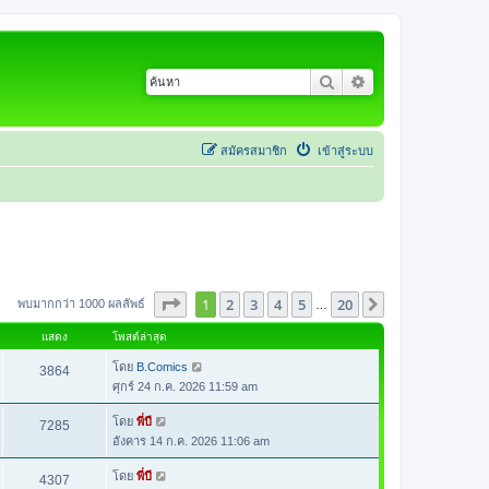
ค้นหา
การค้นหาขั้นสูง
สมัครสมาชิก
เข้าสู่ระบบ
หน้า
1
จากทั้งหมด
20
1
2
3
4
5
20
ต่อไป
พบมากกว่า 1000 ผลลัพธ์
…
แสดง
โพสต์ล่าสุด
โดย
B.Comics
3864
ศุกร์ 24 ก.ค. 2026 11:59 am
โดย
พี่บี
7285
อังคาร 14 ก.ค. 2026 11:06 am
โดย
พี่บี
4307