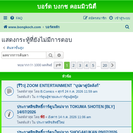
บอร์ด บงกช คอมมิวนิตี้
FAQ
สมัครสมาชิก
เข้าสู่ระบบ
ค้
www.bongkoch.com
บอร์ดหลัก
น
แสดงกระทู้ที่ยังไม่มีการตอบ
ห
ค้นหาขั้นสูง
า
ค้นหา
การค้นหาขั้นสูง
หน้า
1
จากทั้งหมด
20
1
2
3
4
5
20
ต่อไป
พบมากกว่า 1000 ผลลัพธ์
…
หัวข้อ
[รีวิว] ZOOM ENTERTAINMENT "บุปผาคู่บัลลังก์"
โพสต์ล่าสุด โดย
B.Comics
«
ศุกร์ 24 ก.ค. 2026 11:59 am
โพสต์แล้ว ใน
การ์ตูนผู้ชายและการ์ตูนผู้หญิง
ประกาศลิขสิทธิ์การ์ตูนใหม่จาก TOKUMA SHOTEN [BLY]
14/07/2026
โพสต์ล่าสุด โดย
พี่บี
«
อังคาร 14 ก.ค. 2026 11:06 am
โพสต์แล้ว ใน
ประกาศลิขสิทธิ์ใหม่
ประกาศลิขสิทธิ์การ์ตูนใหม่จาก SHOGAKUKAN 09/07/2026