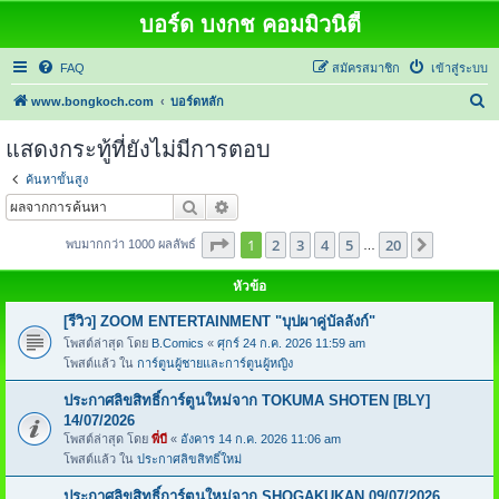
บอร์ด บงกช คอมมิวนิตี้
FAQ
สมัครสมาชิก
เข้าสู่ระบบ
ค้
www.bongkoch.com
บอร์ดหลัก
น
แสดงกระทู้ที่ยังไม่มีการตอบ
ห
ค้นหาขั้นสูง
า
ค้นหา
การค้นหาขั้นสูง
หน้า
1
จากทั้งหมด
20
1
2
3
4
5
20
ต่อไป
พบมากกว่า 1000 ผลลัพธ์
…
หัวข้อ
[รีวิว] ZOOM ENTERTAINMENT "บุปผาคู่บัลลังก์"
โพสต์ล่าสุด โดย
B.Comics
«
ศุกร์ 24 ก.ค. 2026 11:59 am
โพสต์แล้ว ใน
การ์ตูนผู้ชายและการ์ตูนผู้หญิง
ประกาศลิขสิทธิ์การ์ตูนใหม่จาก TOKUMA SHOTEN [BLY]
14/07/2026
โพสต์ล่าสุด โดย
พี่บี
«
อังคาร 14 ก.ค. 2026 11:06 am
โพสต์แล้ว ใน
ประกาศลิขสิทธิ์ใหม่
ประกาศลิขสิทธิ์การ์ตูนใหม่จาก SHOGAKUKAN 09/07/2026