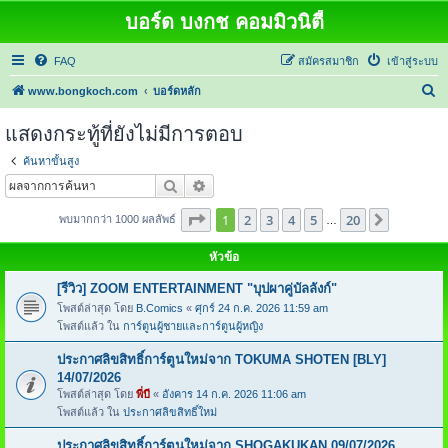
บอร์ด บงกช คอมมิวนิตี้
FAQ
สมัครสมาชิก
เข้าสู่ระบบ
ค้
www.bongkoch.com
บอร์ดหลัก
น
แสดงกระทู้ที่ยังไม่มีการตอบ
ห
ค้นหาขั้นสูง
า
ค้นหา
การค้นหาขั้นสูง
หน้า
1
จากทั้งหมด
20
1
2
3
4
5
20
ต่อไป
พบมากกว่า 1000 ผลลัพธ์
…
หัวข้อ
[รีวิว] ZOOM ENTERTAINMENT "บุปผาคู่บัลลังก์"
โพสต์ล่าสุด โดย
B.Comics
«
ศุกร์ 24 ก.ค. 2026 11:59 am
โพสต์แล้ว ใน
การ์ตูนผู้ชายและการ์ตูนผู้หญิง
ประกาศลิขสิทธิ์การ์ตูนใหม่จาก TOKUMA SHOTEN [BLY]
14/07/2026
โพสต์ล่าสุด โดย
พี่บี
«
อังคาร 14 ก.ค. 2026 11:06 am
โพสต์แล้ว ใน
ประกาศลิขสิทธิ์ใหม่
ประกาศลิขสิทธิ์การ์ตูนใหม่จาก SHOGAKUKAN 09/07/2026