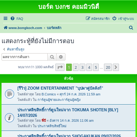
บอร์ด บงกช คอมมิวนิตี้
FAQ
สมัครสมาชิก
เข้าสู่ระบบ
ค้
www.bongkoch.com
บอร์ดหลัก
น
แสดงกระทู้ที่ยังไม่มีการตอบ
ห
ค้นหาขั้นสูง
า
ค้นหา
การค้นหาขั้นสูง
หน้า
1
จากทั้งหมด
20
1
2
3
4
5
20
ต่อไป
พบมากกว่า 1000 ผลลัพธ์
…
หัวข้อ
[รีวิว] ZOOM ENTERTAINMENT "บุปผาคู่บัลลังก์"
โพสต์ล่าสุด โดย
B.Comics
«
ศุกร์ 24 ก.ค. 2026 11:59 am
โพสต์แล้ว ใน
การ์ตูนผู้ชายและการ์ตูนผู้หญิง
ประกาศลิขสิทธิ์การ์ตูนใหม่จาก TOKUMA SHOTEN [BLY]
14/07/2026
โพสต์ล่าสุด โดย
พี่บี
«
อังคาร 14 ก.ค. 2026 11:06 am
โพสต์แล้ว ใน
ประกาศลิขสิทธิ์ใหม่
ประกาศลิขสิทธิ์การ์ตูนใหม่จาก SHOGAKUKAN 09/07/2026