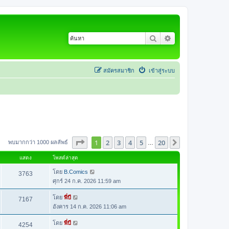
ค้นหา
การค้นหาขั้นสูง
สมัครสมาชิก
เข้าสู่ระบบ
หน้า
1
จากทั้งหมด
20
1
2
3
4
5
20
ต่อไป
พบมากกว่า 1000 ผลลัพธ์
…
แสดง
โพสต์ล่าสุด
โดย
B.Comics
3763
ศุกร์ 24 ก.ค. 2026 11:59 am
โดย
พี่บี
7167
อังคาร 14 ก.ค. 2026 11:06 am
โดย
พี่บี
4254