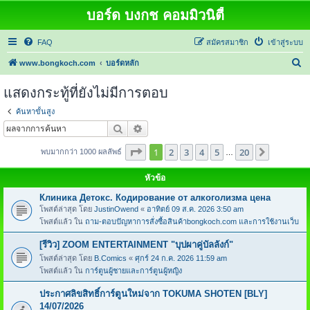
บอร์ด บงกช คอมมิวนิตี้
FAQ
สมัครสมาชิก
เข้าสู่ระบบ
ค้
www.bongkoch.com
บอร์ดหลัก
น
แสดงกระทู้ที่ยังไม่มีการตอบ
ห
ค้นหาขั้นสูง
า
ค้นหา
การค้นหาขั้นสูง
หน้า
1
จากทั้งหมด
20
1
2
3
4
5
20
ต่อไป
พบมากกว่า 1000 ผลลัพธ์
…
หัวข้อ
Клиника Детокс. Кодирование от алкоголизма цена
โพสต์ล่าสุด โดย
JustinOwend
«
อาทิตย์ 09 ส.ค. 2026 3:50 am
โพสต์แล้ว ใน
ถาม-ตอบปัญหาการสั่งซื้อสินค้าbongkoch.com และการใช้งานเว็บ
[รีวิว] ZOOM ENTERTAINMENT "บุปผาคู่บัลลังก์"
โพสต์ล่าสุด โดย
B.Comics
«
ศุกร์ 24 ก.ค. 2026 11:59 am
โพสต์แล้ว ใน
การ์ตูนผู้ชายและการ์ตูนผู้หญิง
ประกาศลิขสิทธิ์การ์ตูนใหม่จาก TOKUMA SHOTEN [BLY]
14/07/2026