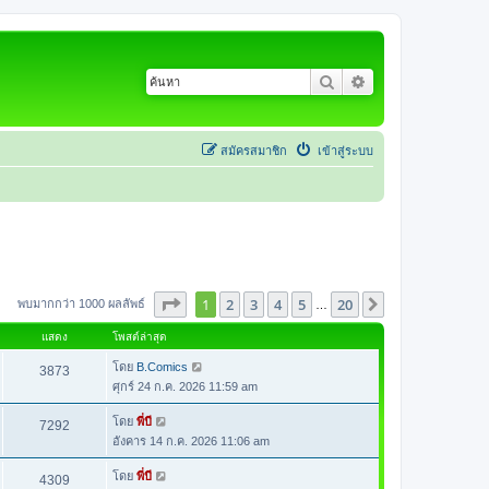
ค้นหา
การค้นหาขั้นสูง
สมัครสมาชิก
เข้าสู่ระบบ
หน้า
1
จากทั้งหมด
20
1
2
3
4
5
20
ต่อไป
พบมากกว่า 1000 ผลลัพธ์
…
แสดง
โพสต์ล่าสุด
โดย
B.Comics
3873
ศุกร์ 24 ก.ค. 2026 11:59 am
โดย
พี่บี
7292
อังคาร 14 ก.ค. 2026 11:06 am
โดย
พี่บี
4309