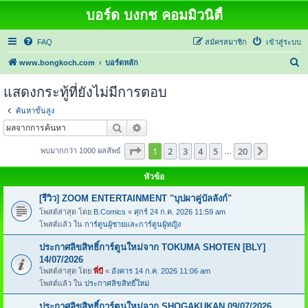
บอร์ด บงกช คอมมิวนิตี้
FAQ
สมัครสมาชิก
เข้าสู่ระบบ
ค้
www.bongkoch.com
บอร์ดหลัก
น
แสดงกระทู้ที่ยังไม่มีการตอบ
ห
ค้นหาขั้นสูง
า
ค้นหา
การค้นหาขั้นสูง
หน้า
1
จากทั้งหมด
20
1
2
3
4
5
20
ต่อไป
พบมากกว่า 1000 ผลลัพธ์
…
หัวข้อ
[รีวิว] ZOOM ENTERTAINMENT "บุปผาคู่บัลลังก์"
โพสต์ล่าสุด โดย
B.Comics
«
ศุกร์ 24 ก.ค. 2026 11:59 am
โพสต์แล้ว ใน
การ์ตูนผู้ชายและการ์ตูนผู้หญิง
ประกาศลิขสิทธิ์การ์ตูนใหม่จาก TOKUMA SHOTEN [BLY]
14/07/2026
โพสต์ล่าสุด โดย
พี่บี
«
อังคาร 14 ก.ค. 2026 11:06 am
โพสต์แล้ว ใน
ประกาศลิขสิทธิ์ใหม่
ประกาศลิขสิทธิ์การ์ตูนใหม่จาก SHOGAKUKAN 09/07/2026