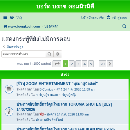
บอร์ด บงกช คอมมิวนิตี้
FAQ
สมัครสมาชิก
เข้าสู่ระบบ
ค้
www.bongkoch.com
บอร์ดหลัก
น
แสดงกระทู้ที่ยังไม่มีการตอบ
ห
ค้นหาขั้นสูง
า
ค้นหา
การค้นหาขั้นสูง
หน้า
1
จากทั้งหมด
20
1
2
3
4
5
20
ต่อไป
พบมากกว่า 1000 ผลลัพธ์
…
หัวข้อ
[รีวิว] ZOOM ENTERTAINMENT "บุปผาคู่บัลลังก์"
โพสต์ล่าสุด โดย
B.Comics
«
ศุกร์ 24 ก.ค. 2026 11:59 am
โพสต์แล้ว ใน
การ์ตูนผู้ชายและการ์ตูนผู้หญิง
ประกาศลิขสิทธิ์การ์ตูนใหม่จาก TOKUMA SHOTEN [BLY]
14/07/2026
โพสต์ล่าสุด โดย
พี่บี
«
อังคาร 14 ก.ค. 2026 11:06 am
โพสต์แล้ว ใน
ประกาศลิขสิทธิ์ใหม่
ประกาศลิขสิทธิ์การ์ตูนใหม่จาก SHOGAKUKAN 09/07/2026