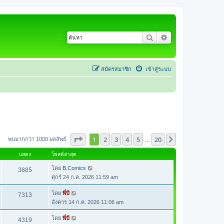
ค้นหา
การค้นหาขั้นสูง
สมัครสมาชิก
เข้าสู่ระบบ
หน้า
1
จากทั้งหมด
20
1
2
3
4
5
20
ต่อไป
พบมากกว่า 1000 ผลลัพธ์
…
แสดง
โพสต์ล่าสุด
โดย
B.Comics
3885
ศุกร์ 24 ก.ค. 2026 11:59 am
โดย
พี่บี
7313
อังคาร 14 ก.ค. 2026 11:06 am
โดย
พี่บี
4319