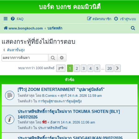
บอร์ด บงกช คอมมิวนิตี้
FAQ
สมัครสมาชิก
เข้าสู่ระบบ
ค้
www.bongkoch.com
บอร์ดหลัก
น
แสดงกระทู้ที่ยังไม่มีการตอบ
ห
ค้นหาขั้นสูง
า
ค้นหา
การค้นหาขั้นสูง
หน้า
1
จากทั้งหมด
20
1
2
3
4
5
20
ต่อไป
พบมากกว่า 1000 ผลลัพธ์
…
หัวข้อ
[รีวิว] ZOOM ENTERTAINMENT "บุปผาคู่บัลลังก์"
โพสต์ล่าสุด โดย
B.Comics
«
ศุกร์ 24 ก.ค. 2026 11:59 am
โพสต์แล้ว ใน
การ์ตูนผู้ชายและการ์ตูนผู้หญิง
ประกาศลิขสิทธิ์การ์ตูนใหม่จาก TOKUMA SHOTEN [BLY]
14/07/2026
โพสต์ล่าสุด โดย
พี่บี
«
อังคาร 14 ก.ค. 2026 11:06 am
โพสต์แล้ว ใน
ประกาศลิขสิทธิ์ใหม่
ประกาศลิขสิทธิ์การ์ตูนใหม่จาก SHOGAKUKAN 09/07/2026