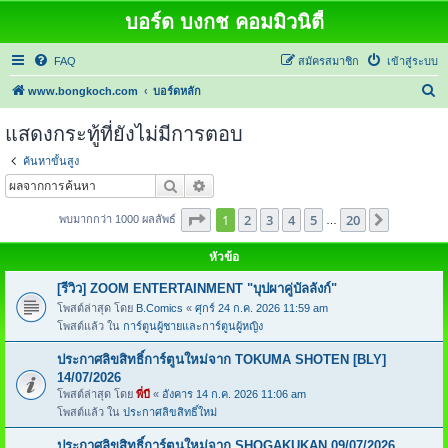
บอร์ด บงกช คอมมิวนิตี้
FAQ
สมัครสมาชิก
เข้าสู่ระบบ
ค้
www.bongkoch.com
บอร์ดหลัก
น
แสดงกระทู้ที่ยังไม่มีการตอบ
ห
ค้นหาขั้นสูง
า
ค้นหา
การค้นหาขั้นสูง
หน้า
1
จากทั้งหมด
20
1
2
3
4
5
20
ต่อไป
พบมากกว่า 1000 ผลลัพธ์
…
หัวข้อ
[รีวิว] ZOOM ENTERTAINMENT "บุปผาคู่บัลลังก์"
โพสต์ล่าสุด โดย
B.Comics
«
ศุกร์ 24 ก.ค. 2026 11:59 am
โพสต์แล้ว ใน
การ์ตูนผู้ชายและการ์ตูนผู้หญิง
ประกาศลิขสิทธิ์การ์ตูนใหม่จาก TOKUMA SHOTEN [BLY]
14/07/2026
โพสต์ล่าสุด โดย
พี่บี
«
อังคาร 14 ก.ค. 2026 11:06 am
โพสต์แล้ว ใน
ประกาศลิขสิทธิ์ใหม่
ประกาศลิขสิทธิ์การ์ตูนใหม่จาก SHOGAKUKAN 09/07/2026