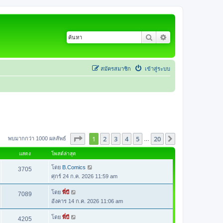
ค้นหา
การค้นหาขั้นสูง
สมัครสมาชิก
เข้าสู่ระบบ
หน้า
1
จากทั้งหมด
20
1
2
3
4
5
20
ต่อไป
พบมากกว่า 1000 ผลลัพธ์
…
แสดง
โพสต์ล่าสุด
โดย
B.Comics
3705
ศุกร์ 24 ก.ค. 2026 11:59 am
โดย
พี่บี
7089
อังคาร 14 ก.ค. 2026 11:06 am
โดย
พี่บี
4205