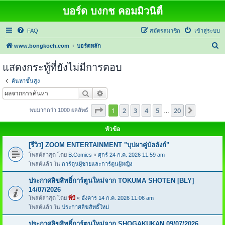
บอร์ด บงกช คอมมิวนิตี้
FAQ
สมัครสมาชิก
เข้าสู่ระบบ
ค้
www.bongkoch.com
บอร์ดหลัก
น
แสดงกระทู้ที่ยังไม่มีการตอบ
ห
ค้นหาขั้นสูง
า
ค้นหา
การค้นหาขั้นสูง
หน้า
1
จากทั้งหมด
20
1
2
3
4
5
20
ต่อไป
พบมากกว่า 1000 ผลลัพธ์
…
หัวข้อ
[รีวิว] ZOOM ENTERTAINMENT "บุปผาคู่บัลลังก์"
โพสต์ล่าสุด โดย
B.Comics
«
ศุกร์ 24 ก.ค. 2026 11:59 am
โพสต์แล้ว ใน
การ์ตูนผู้ชายและการ์ตูนผู้หญิง
ประกาศลิขสิทธิ์การ์ตูนใหม่จาก TOKUMA SHOTEN [BLY]
14/07/2026
โพสต์ล่าสุด โดย
พี่บี
«
อังคาร 14 ก.ค. 2026 11:06 am
โพสต์แล้ว ใน
ประกาศลิขสิทธิ์ใหม่
ประกาศลิขสิทธิ์การ์ตูนใหม่จาก SHOGAKUKAN 09/07/2026