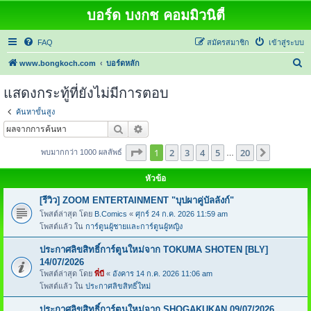
บอร์ด บงกช คอมมิวนิตี้
FAQ
สมัครสมาชิก
เข้าสู่ระบบ
ค้
www.bongkoch.com
บอร์ดหลัก
น
แสดงกระทู้ที่ยังไม่มีการตอบ
ห
ค้นหาขั้นสูง
า
ค้นหา
การค้นหาขั้นสูง
หน้า
1
จากทั้งหมด
20
1
2
3
4
5
20
ต่อไป
พบมากกว่า 1000 ผลลัพธ์
…
หัวข้อ
[รีวิว] ZOOM ENTERTAINMENT "บุปผาคู่บัลลังก์"
โพสต์ล่าสุด โดย
B.Comics
«
ศุกร์ 24 ก.ค. 2026 11:59 am
โพสต์แล้ว ใน
การ์ตูนผู้ชายและการ์ตูนผู้หญิง
ประกาศลิขสิทธิ์การ์ตูนใหม่จาก TOKUMA SHOTEN [BLY]
14/07/2026
โพสต์ล่าสุด โดย
พี่บี
«
อังคาร 14 ก.ค. 2026 11:06 am
โพสต์แล้ว ใน
ประกาศลิขสิทธิ์ใหม่
ประกาศลิขสิทธิ์การ์ตูนใหม่จาก SHOGAKUKAN 09/07/2026