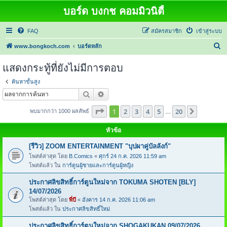
บอร์ด บงกช คอมมิวนิตี้
FAQ
สมัครสมาชิก
เข้าสู่ระบบ
ค้
www.bongkoch.com
บอร์ดหลัก
น
แสดงกระทู้ที่ยังไม่มีการตอบ
ห
ค้นหาขั้นสูง
า
ค้นหา
การค้นหาขั้นสูง
หน้า
1
จากทั้งหมด
20
1
2
3
4
5
20
ต่อไป
พบมากกว่า 1000 ผลลัพธ์
…
หัวข้อ
[รีวิว] ZOOM ENTERTAINMENT "บุปผาคู่บัลลังก์"
โพสต์ล่าสุด โดย
B.Comics
«
ศุกร์ 24 ก.ค. 2026 11:59 am
โพสต์แล้ว ใน
การ์ตูนผู้ชายและการ์ตูนผู้หญิง
ประกาศลิขสิทธิ์การ์ตูนใหม่จาก TOKUMA SHOTEN [BLY]
14/07/2026
โพสต์ล่าสุด โดย
พี่บี
«
อังคาร 14 ก.ค. 2026 11:06 am
โพสต์แล้ว ใน
ประกาศลิขสิทธิ์ใหม่
ประกาศลิขสิทธิ์การ์ตูนใหม่จาก SHOGAKUKAN 09/07/2026