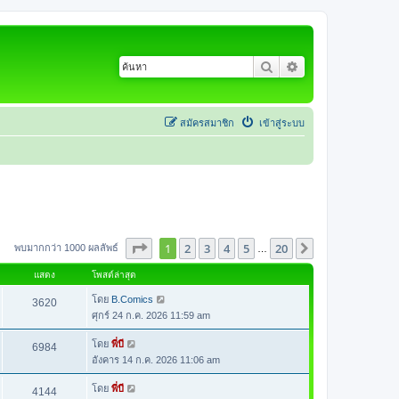
ค้นหา
การค้นหาขั้นสูง
สมัครสมาชิก
เข้าสู่ระบบ
หน้า
1
จากทั้งหมด
20
1
2
3
4
5
20
ต่อไป
พบมากกว่า 1000 ผลลัพธ์
…
แสดง
โพสต์ล่าสุด
โดย
B.Comics
3620
ศุกร์ 24 ก.ค. 2026 11:59 am
โดย
พี่บี
6984
อังคาร 14 ก.ค. 2026 11:06 am
โดย
พี่บี
4144