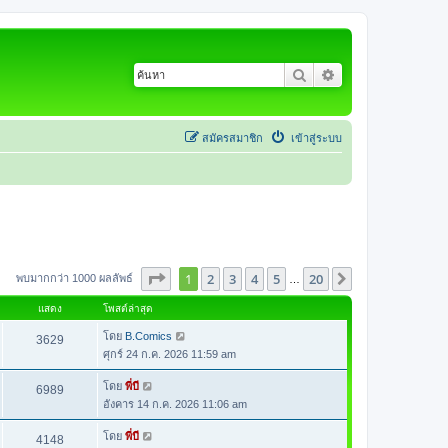
ค้นหา
การค้นหาขั้นสูง
สมัครสมาชิก
เข้าสู่ระบบ
หน้า
1
จากทั้งหมด
20
1
2
3
4
5
20
ต่อไป
พบมากกว่า 1000 ผลลัพธ์
…
แสดง
โพสต์ล่าสุด
โดย
B.Comics
3629
ศุกร์ 24 ก.ค. 2026 11:59 am
โดย
พี่บี
6989
อังคาร 14 ก.ค. 2026 11:06 am
โดย
พี่บี
4148