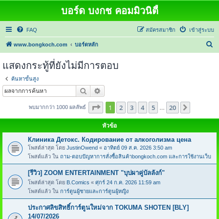
บอร์ด บงกช คอมมิวนิตี้
FAQ
สมัครสมาชิก
เข้าสู่ระบบ
ค้
www.bongkoch.com
บอร์ดหลัก
น
แสดงกระทู้ที่ยังไม่มีการตอบ
ห
ค้นหาขั้นสูง
า
ค้นหา
การค้นหาขั้นสูง
หน้า
1
จากทั้งหมด
20
1
2
3
4
5
20
ต่อไป
พบมากกว่า 1000 ผลลัพธ์
…
หัวข้อ
Клиника Детокс. Кодирование от алкоголизма цена
โพสต์ล่าสุด โดย
JustinOwend
«
อาทิตย์ 09 ส.ค. 2026 3:50 am
โพสต์แล้ว ใน
ถาม-ตอบปัญหาการสั่งซื้อสินค้าbongkoch.com และการใช้งานเว็บ
[รีวิว] ZOOM ENTERTAINMENT "บุปผาคู่บัลลังก์"
โพสต์ล่าสุด โดย
B.Comics
«
ศุกร์ 24 ก.ค. 2026 11:59 am
โพสต์แล้ว ใน
การ์ตูนผู้ชายและการ์ตูนผู้หญิง
ประกาศลิขสิทธิ์การ์ตูนใหม่จาก TOKUMA SHOTEN [BLY]
14/07/2026