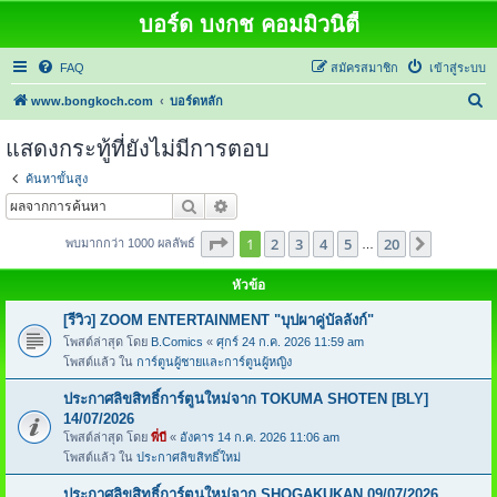
บอร์ด บงกช คอมมิวนิตี้
FAQ
สมัครสมาชิก
เข้าสู่ระบบ
ค้
www.bongkoch.com
บอร์ดหลัก
น
แสดงกระทู้ที่ยังไม่มีการตอบ
ห
ค้นหาขั้นสูง
า
ค้นหา
การค้นหาขั้นสูง
หน้า
1
จากทั้งหมด
20
1
2
3
4
5
20
ต่อไป
พบมากกว่า 1000 ผลลัพธ์
…
หัวข้อ
[รีวิว] ZOOM ENTERTAINMENT "บุปผาคู่บัลลังก์"
โพสต์ล่าสุด โดย
B.Comics
«
ศุกร์ 24 ก.ค. 2026 11:59 am
โพสต์แล้ว ใน
การ์ตูนผู้ชายและการ์ตูนผู้หญิง
ประกาศลิขสิทธิ์การ์ตูนใหม่จาก TOKUMA SHOTEN [BLY]
14/07/2026
โพสต์ล่าสุด โดย
พี่บี
«
อังคาร 14 ก.ค. 2026 11:06 am
โพสต์แล้ว ใน
ประกาศลิขสิทธิ์ใหม่
ประกาศลิขสิทธิ์การ์ตูนใหม่จาก SHOGAKUKAN 09/07/2026