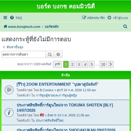
บอร์ด บงกช คอมมิวนิตี้
FAQ
สมัครสมาชิก
เข้าสู่ระบบ
ค้
www.bongkoch.com
บอร์ดหลัก
น
แสดงกระทู้ที่ยังไม่มีการตอบ
ห
ค้นหาขั้นสูง
า
ค้นหา
การค้นหาขั้นสูง
หน้า
1
จากทั้งหมด
20
1
2
3
4
5
20
ต่อไป
พบมากกว่า 1000 ผลลัพธ์
…
หัวข้อ
[รีวิว] ZOOM ENTERTAINMENT "บุปผาคู่บัลลังก์"
โพสต์ล่าสุด โดย
B.Comics
«
ศุกร์ 24 ก.ค. 2026 11:59 am
โพสต์แล้ว ใน
การ์ตูนผู้ชายและการ์ตูนผู้หญิง
ประกาศลิขสิทธิ์การ์ตูนใหม่จาก TOKUMA SHOTEN [BLY]
14/07/2026
โพสต์ล่าสุด โดย
พี่บี
«
อังคาร 14 ก.ค. 2026 11:06 am
โพสต์แล้ว ใน
ประกาศลิขสิทธิ์ใหม่
ประกาศลิขสิทธิ์การ์ตูนใหม่จาก SHOGAKUKAN 09/07/2026