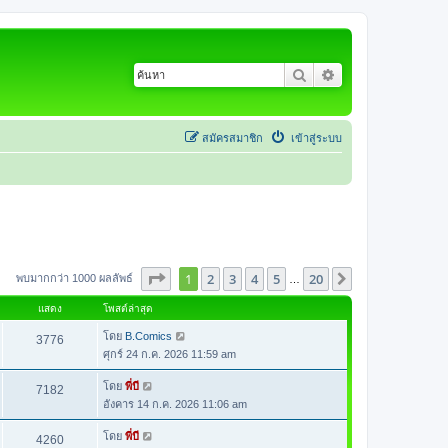
ค้นหา
การค้นหาขั้นสูง
สมัครสมาชิก
เข้าสู่ระบบ
หน้า
1
จากทั้งหมด
20
1
2
3
4
5
20
ต่อไป
พบมากกว่า 1000 ผลลัพธ์
…
แสดง
โพสต์ล่าสุด
โดย
B.Comics
3776
ศุกร์ 24 ก.ค. 2026 11:59 am
โดย
พี่บี
7182
อังคาร 14 ก.ค. 2026 11:06 am
โดย
พี่บี
4260