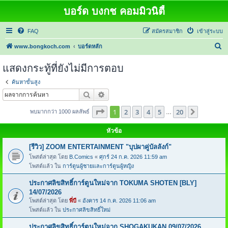
บอร์ด บงกช คอมมิวนิตี้
FAQ
สมัครสมาชิก
เข้าสู่ระบบ
ค้
www.bongkoch.com
บอร์ดหลัก
น
แสดงกระทู้ที่ยังไม่มีการตอบ
ห
ค้นหาขั้นสูง
า
ค้นหา
การค้นหาขั้นสูง
หน้า
1
จากทั้งหมด
20
1
2
3
4
5
20
ต่อไป
พบมากกว่า 1000 ผลลัพธ์
…
หัวข้อ
[รีวิว] ZOOM ENTERTAINMENT "บุปผาคู่บัลลังก์"
โพสต์ล่าสุด โดย
B.Comics
«
ศุกร์ 24 ก.ค. 2026 11:59 am
โพสต์แล้ว ใน
การ์ตูนผู้ชายและการ์ตูนผู้หญิง
ประกาศลิขสิทธิ์การ์ตูนใหม่จาก TOKUMA SHOTEN [BLY]
14/07/2026
โพสต์ล่าสุด โดย
พี่บี
«
อังคาร 14 ก.ค. 2026 11:06 am
โพสต์แล้ว ใน
ประกาศลิขสิทธิ์ใหม่
ประกาศลิขสิทธิ์การ์ตูนใหม่จาก SHOGAKUKAN 09/07/2026