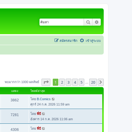
ค้นหา
การค้นหาขั้นสูง
สมัครสมาชิก
เข้าสู่ระบบ
หน้า
1
จากทั้งหมด
20
1
2
3
4
5
20
ต่อไป
พบมากกว่า 1000 ผลลัพธ์
…
แสดง
โพสต์ล่าสุด
โดย
B.Comics
3862
ศุกร์ 24 ก.ค. 2026 11:59 am
โดย
พี่บี
7281
อังคาร 14 ก.ค. 2026 11:06 am
โดย
พี่บี
4306