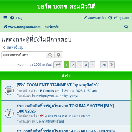
บอร์ด บงกช คอมมิวนิตี้
FAQ
สมัครสมาชิก
เข้าสู่ระบบ
ค้
www.bongkoch.com
บอร์ดหลัก
น
แสดงกระทู้ที่ยังไม่มีการตอบ
ห
ค้นหาขั้นสูง
า
ค้นหา
การค้นหาขั้นสูง
หน้า
1
จากทั้งหมด
20
1
2
3
4
5
20
ต่อไป
พบมากกว่า 1000 ผลลัพธ์
…
หัวข้อ
[รีวิว] ZOOM ENTERTAINMENT "บุปผาคู่บัลลังก์"
โพสต์ล่าสุด โดย
B.Comics
«
ศุกร์ 24 ก.ค. 2026 11:59 am
โพสต์แล้ว ใน
การ์ตูนผู้ชายและการ์ตูนผู้หญิง
ประกาศลิขสิทธิ์การ์ตูนใหม่จาก TOKUMA SHOTEN [BLY]
14/07/2026
โพสต์ล่าสุด โดย
พี่บี
«
อังคาร 14 ก.ค. 2026 11:06 am
โพสต์แล้ว ใน
ประกาศลิขสิทธิ์ใหม่
ประกาศลิขสิทธิ์การ์ตูนใหม่จาก SHOGAKUKAN 09/07/2026