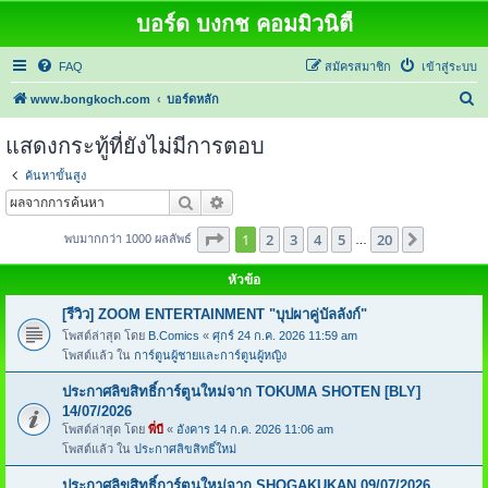
บอร์ด บงกช คอมมิวนิตี้
FAQ
สมัครสมาชิก
เข้าสู่ระบบ
ค้
www.bongkoch.com
บอร์ดหลัก
น
แสดงกระทู้ที่ยังไม่มีการตอบ
ห
ค้นหาขั้นสูง
า
ค้นหา
การค้นหาขั้นสูง
หน้า
1
จากทั้งหมด
20
1
2
3
4
5
20
ต่อไป
พบมากกว่า 1000 ผลลัพธ์
…
หัวข้อ
[รีวิว] ZOOM ENTERTAINMENT "บุปผาคู่บัลลังก์"
โพสต์ล่าสุด โดย
B.Comics
«
ศุกร์ 24 ก.ค. 2026 11:59 am
โพสต์แล้ว ใน
การ์ตูนผู้ชายและการ์ตูนผู้หญิง
ประกาศลิขสิทธิ์การ์ตูนใหม่จาก TOKUMA SHOTEN [BLY]
14/07/2026
โพสต์ล่าสุด โดย
พี่บี
«
อังคาร 14 ก.ค. 2026 11:06 am
โพสต์แล้ว ใน
ประกาศลิขสิทธิ์ใหม่
ประกาศลิขสิทธิ์การ์ตูนใหม่จาก SHOGAKUKAN 09/07/2026