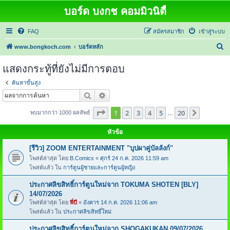
บอร์ด บงกช คอมมิวนิตี้
FAQ
สมัครสมาชิก
เข้าสู่ระบบ
ค้
www.bongkoch.com
บอร์ดหลัก
น
แสดงกระทู้ที่ยังไม่มีการตอบ
ห
ค้นหาขั้นสูง
า
ค้นหา
การค้นหาขั้นสูง
หน้า
1
จากทั้งหมด
20
1
2
3
4
5
20
ต่อไป
พบมากกว่า 1000 ผลลัพธ์
…
หัวข้อ
[รีวิว] ZOOM ENTERTAINMENT "บุปผาคู่บัลลังก์"
โพสต์ล่าสุด โดย
B.Comics
«
ศุกร์ 24 ก.ค. 2026 11:59 am
โพสต์แล้ว ใน
การ์ตูนผู้ชายและการ์ตูนผู้หญิง
ประกาศลิขสิทธิ์การ์ตูนใหม่จาก TOKUMA SHOTEN [BLY]
14/07/2026
โพสต์ล่าสุด โดย
พี่บี
«
อังคาร 14 ก.ค. 2026 11:06 am
โพสต์แล้ว ใน
ประกาศลิขสิทธิ์ใหม่
ประกาศลิขสิทธิ์การ์ตูนใหม่จาก SHOGAKUKAN 09/07/2026