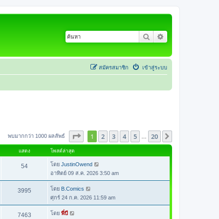
ค้นหา
การค้นหาขั้นสูง
สมัครสมาชิก
เข้าสู่ระบบ
หน้า
1
จากทั้งหมด
20
1
2
3
4
5
20
ต่อไป
พบมากกว่า 1000 ผลลัพธ์
…
แสดง
โพสต์ล่าสุด
โดย
JustinOwend
54
อาทิตย์ 09 ส.ค. 2026 3:50 am
โดย
B.Comics
3995
ศุกร์ 24 ก.ค. 2026 11:59 am
โดย
พี่บี
7463