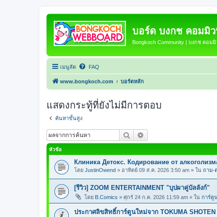
บอร์ด บงกช คอมมิวนิ
Bongkoch Community | บงกช คอมมิวน
เมนูลัด
FAQ
www.bongkoch.com
บอร์ดหลัก
แสดงกระทู้ที่ยังไม่มีการตอบ
ค้นหาขั้นสูง
ค้นหา
การค้นหาขั้นสูง
หัวข้อ
Клиника Детокс. Кодирование от алкоголизм
โดย
JustinOwend
»
อาทิตย์ 09 ส.ค. 2026 3:50 am
» ใน
ถาม-ต
[รีวิว] ZOOM ENTERTAINMENT "บุปผาคู่บัลลังก์"
โดย
B.Comics
»
ศุกร์ 24 ก.ค. 2026 11:59 am
» ใน
การ์ตู
ประกาศลิขสิทธิ์การ์ตูนใหม่จาก TOKUMA SHOTEN 