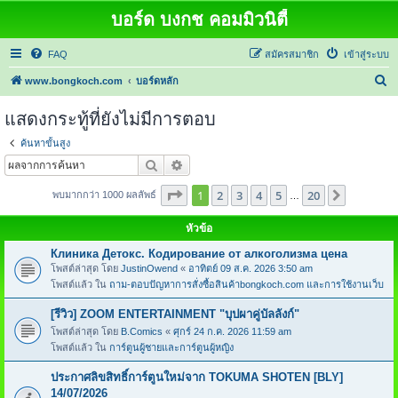
บอร์ด บงกช คอมมิวนิตี้
FAQ
สมัครสมาชิก
เข้าสู่ระบบ
ค้
www.bongkoch.com
บอร์ดหลัก
น
แสดงกระทู้ที่ยังไม่มีการตอบ
ห
ค้นหาขั้นสูง
า
ค้นหา
การค้นหาขั้นสูง
หน้า
1
จากทั้งหมด
20
1
2
3
4
5
20
ต่อไป
พบมากกว่า 1000 ผลลัพธ์
…
หัวข้อ
Клиника Детокс. Кодирование от алкоголизма цена
โพสต์ล่าสุด โดย
JustinOwend
«
อาทิตย์ 09 ส.ค. 2026 3:50 am
โพสต์แล้ว ใน
ถาม-ตอบปัญหาการสั่งซื้อสินค้าbongkoch.com และการใช้งานเว็บ
[รีวิว] ZOOM ENTERTAINMENT "บุปผาคู่บัลลังก์"
โพสต์ล่าสุด โดย
B.Comics
«
ศุกร์ 24 ก.ค. 2026 11:59 am
โพสต์แล้ว ใน
การ์ตูนผู้ชายและการ์ตูนผู้หญิง
ประกาศลิขสิทธิ์การ์ตูนใหม่จาก TOKUMA SHOTEN [BLY]
14/07/2026