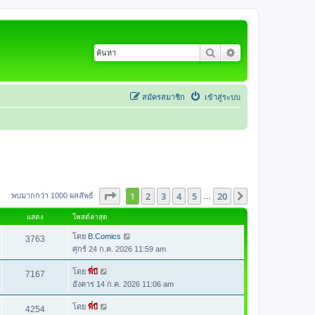
ค้นหา
การค้นหาขั้นสูง
สมัครสมาชิก
เข้าสู่ระบบ
หน้า
1
จากทั้งหมด
20
1
2
3
4
5
20
ต่อไป
พบมากกว่า 1000 ผลลัพธ์
…
แสดง
โพสต์ล่าสุด
โดย
B.Comics
3763
ศุกร์ 24 ก.ค. 2026 11:59 am
โดย
พี่บี
7167
อังคาร 14 ก.ค. 2026 11:06 am
โดย
พี่บี
4254