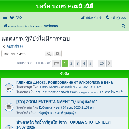
บอร์ด บงกช คอมมิวนิตี้
FAQ
สมัครสมาชิก
เข้าสู่ระบบ
ค้
www.bongkoch.com
บอร์ดหลัก
น
แสดงกระทู้ที่ยังไม่มีการตอบ
ห
ค้นหาขั้นสูง
า
ค้นหา
การค้นหาขั้นสูง
หน้า
1
จากทั้งหมด
20
1
2
3
4
5
20
ต่อไป
พบมากกว่า 1000 ผลลัพธ์
…
หัวข้อ
Клиника Детокс. Кодирование от алкоголизма цена
โพสต์ล่าสุด โดย
JustinOwend
«
อาทิตย์ 09 ส.ค. 2026 3:50 am
โพสต์แล้ว ใน
ถาม-ตอบปัญหาการสั่งซื้อสินค้าbongkoch.com และการใช้งานเว็บ
[รีวิว] ZOOM ENTERTAINMENT "บุปผาคู่บัลลังก์"
โพสต์ล่าสุด โดย
B.Comics
«
ศุกร์ 24 ก.ค. 2026 11:59 am
โพสต์แล้ว ใน
การ์ตูนผู้ชายและการ์ตูนผู้หญิง
ประกาศลิขสิทธิ์การ์ตูนใหม่จาก TOKUMA SHOTEN [BLY]
14/07/2026