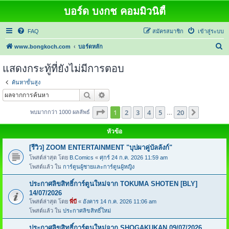
บอร์ด บงกช คอมมิวนิตี้
FAQ
สมัครสมาชิก
เข้าสู่ระบบ
ค้
www.bongkoch.com
บอร์ดหลัก
น
แสดงกระทู้ที่ยังไม่มีการตอบ
ห
ค้นหาขั้นสูง
า
ค้นหา
การค้นหาขั้นสูง
หน้า
1
จากทั้งหมด
20
1
2
3
4
5
20
ต่อไป
พบมากกว่า 1000 ผลลัพธ์
…
หัวข้อ
[รีวิว] ZOOM ENTERTAINMENT "บุปผาคู่บัลลังก์"
โพสต์ล่าสุด โดย
B.Comics
«
ศุกร์ 24 ก.ค. 2026 11:59 am
โพสต์แล้ว ใน
การ์ตูนผู้ชายและการ์ตูนผู้หญิง
ประกาศลิขสิทธิ์การ์ตูนใหม่จาก TOKUMA SHOTEN [BLY]
14/07/2026
โพสต์ล่าสุด โดย
พี่บี
«
อังคาร 14 ก.ค. 2026 11:06 am
โพสต์แล้ว ใน
ประกาศลิขสิทธิ์ใหม่
ประกาศลิขสิทธิ์การ์ตูนใหม่จาก SHOGAKUKAN 09/07/2026